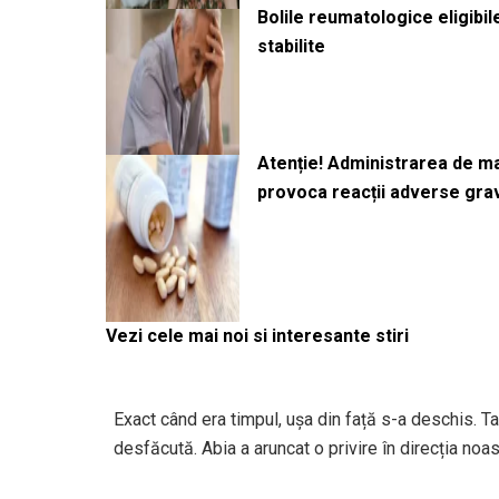
Bolile reumatologice eligibi
stabilite
Atenție! Administrarea de 
provoca reacții adverse gra
Vezi cele mai noi si interesante stiri
Exact când era timpul, ușa din față s-a deschis. Tat
desfăcută. Abia a aruncat o privire în direcția noast