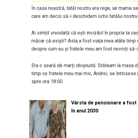
În casa noastră, tatăl nostru era rege, iar mama se
care am decis să-i deschidem ochii tatălui nostru 
Ai simțit vreodată că ești invizibil în propria ta ca
măcar că exiști? Asta a fost viața mea atâta timp 
despre cum eu și fratele meu am fost nevoiți să-i 
Era o seară de marți obișnuită. Stăteam la masa di
timp ce fratele meu mai mic, Andrei, se întinsese 
spre ora 18:00.
Vârsta de pensionare a fost m
în anul 2030