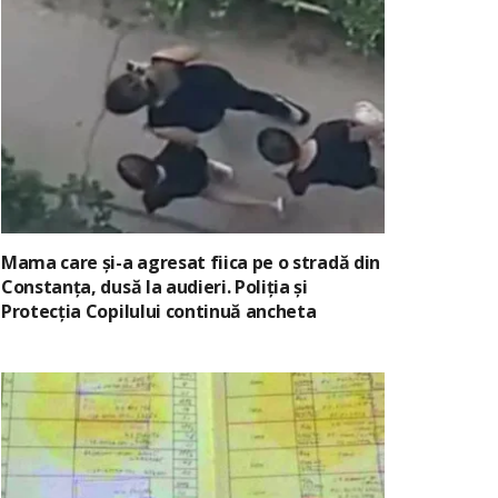
Mama care și-a agresat fiica pe o stradă din
Constanța, dusă la audieri. Poliția și
Protecția Copilului continuă ancheta