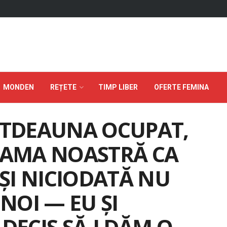
MONDEN
REȚETE
TIMP LIBER
OFERTE FEMINA
OTDEAUNA OCUPAT,
MAMA NOASTRĂ CA
 ȘI NICIODATĂ NU
NOI — EU ȘI
DECIS SĂ-I DĂM O