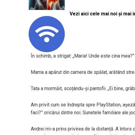
Vezi aici cele mai noi și mai i
În schimb, a strigat: „Maria! Unde este cina mea?”
Mama a apărut din camera de spălat, arătând stresa
Tata a mormăit, scoțându-și pantofii. „Ei bine, g
Am privit cum se îndrepta spre PlayStation, așe
faci?” oricărui dintre noi. Sunetele familiare ale 
Andrei mi-a prins privirea de la distanță. A întors 