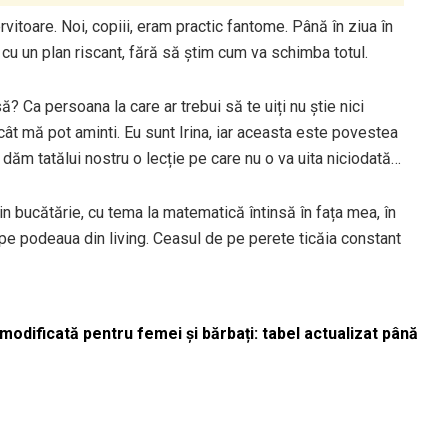
rvitoare. Noi, copiii, eram practic fantome. Până în ziua în
cu un plan riscant, fără să știm cum va schimba totul.
să? Ca persoana la care ar trebui să te uiți nu știe nici
cât mă pot aminti. Eu sunt Irina, iar aceasta este povestea
dăm tatălui nostru o lecție pe care nu o va uita niciodată…
n bucătărie, cu tema la matematică întinsă în fața mea, în
pe podeaua din living. Ceasul de pe perete ticăia constant
odificată pentru femei și bărbați: tabel actualizat până