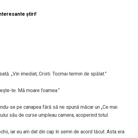
nteresante știri!
tă. „Vin imediat, Cristi. Tocmai termin de spălat.”
răbește-te. Mă moare foamea.”
zându-se pe canapea fără să ne spună măcar un „Ce mai
jocului său de curse umpleau camera, acoperind totul.
ochii, iar eu am dat din cap în semn de acord tăcut. Asta era