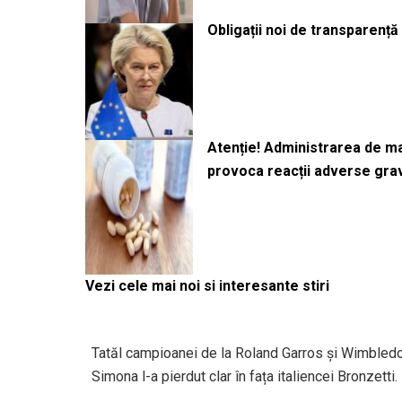
Obligații noi de transparenț
Atenție! Administrarea de 
provoca reacții adverse gra
Vezi cele mai noi si interesante stiri
Tatăl campioanei de la Roland Garros și Wimbledon
Simona l-a pierdut clar în fața italiencei Bronzetti.