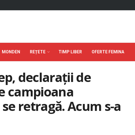
MONDEN
REȚETE
TIMP LIBER
OFERTE FEMINA
p, declarații de
ce campioana
 se retragă. Acum s-a