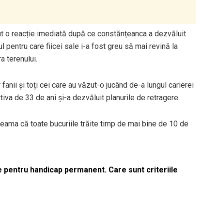
vut o reacție imediată după ce constănțeanca a dezvăluit
l pentru care fiicei sale i-a fost greu să mai revină la
a terenului.
fanii și toți cei care au văzut-o jucând de-a lungul carierei
tiva de 33 de ani și-a dezvăluit planurile de retragere.
eama că toate bucuriile trăite timp de mai bine de 10 de
le pentru handicap permanent. Care sunt criteriile