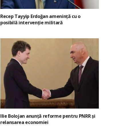
Recep Tayyip Erdoğan amenință cu o
posibilă intervenție militară
Ilie Bolojan anunță reforme pentru PNRR și
relansarea economiei