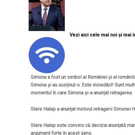
Vezi aici cele mai noi și mai i
Simona a fost un simbol al României și al românil
Simona și au susținut-o. Este incredibil! Sunt mul
momentul în care Simona și-a anunțat retragerea.
Stere Halep a anunțat motivul retragerii Simonei 
Stere Halep este convins că decizia anunțată marț
argument forte în acest sens.