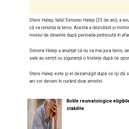
Stere Halep, tatăl Simonei Halep (33 de ani), a a
că va renunța la tenis. Acesta a dezvăluit și motivu
nivelul de dinainte după perioada petrecută în afar
Simona Halep a anunțat că nu va mai juca tenis, iar 
sale au simțit cu siguranță o tristețe după ce spor
Stere Halep este și el dezamăgit după ce își dă s
ani vor deveni în curând doar amintiri.
Bolile reumatologice eligibi
stabilite