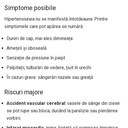
Simptome posibile
Hipertensiunea nu se manifestă întotdeauna. Printre
simptomele care pot apărea se numără:
Dureri de cap, mai ales dimineața
Amețeli și oboseală
Senzație de presiune în piept
Palpitații, tulburări de vedere, țiuit în urechi
În cazuri grave: sângerări nazale sau greață
Riscuri majore
Accident vascular cerebral
: vasele de sânge din creier
se pot rupe sau bloca, ducând la paralizie sau pierderea
vorbirii.
Infarct miocardic
: inima, forțată să pompeze împotriva