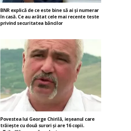
BNR explică de ce este bine să ai și numerar
în casă. Ce au arătat cele mai recente teste
privind securitatea băncilor
Povestea lui George Chirilă, ieșeanul care
trăiește cu două surori și are 16 copii.