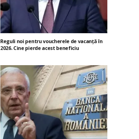
Reguli noi pentru voucherele de vacanță în
2026. Cine pierde acest beneficiu