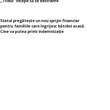
„Tribul” începe să se destrame
Statul pregătește un nou sprijin financiar
pentru familiile care îngrijesc bătrâni acasă.
Cine va putea primi indemnizație