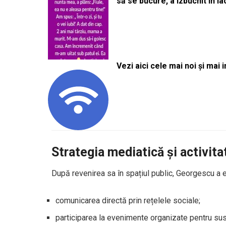
să se bucure, a izbucnit în l
Vezi aici cele mai noi și mai i
Strategia mediatică și activit
După revenirea sa în spațiul public, Georgescu a evi
comunicarea directă prin rețelele sociale;
participarea la evenimente organizate pentru susț