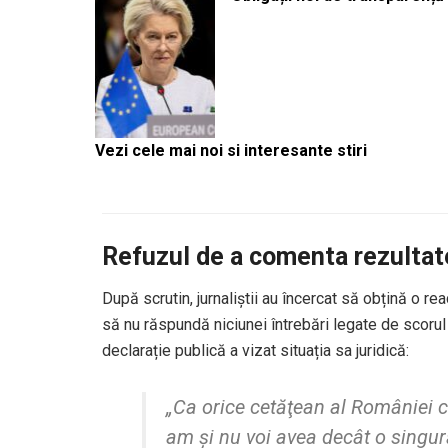
Vezi cele mai noi si interesante stiri
Refuzul de a comenta rezultat
După scrutin, jurnaliștii au încercat să obțină o re
să nu răspundă niciunei întrebări legate de scorul
declarație publică a vizat situația sa juridică:
„Ca orice cetăţean al României c
am şi nu voi avea decât o singu