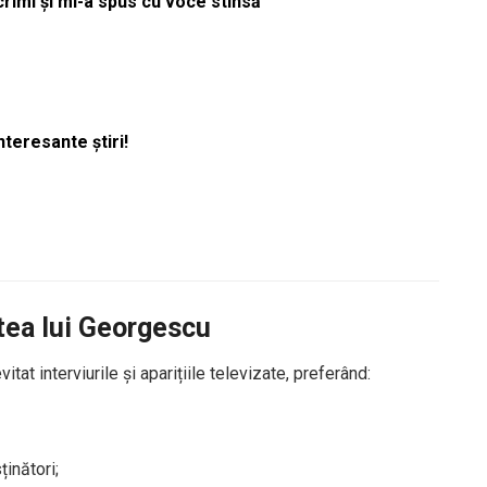
acrimi și mi-a spus cu voce stinsă
nteresante știri!
atea lui Georgescu
tat interviurile și aparițiile televizate, preferând:
inători;