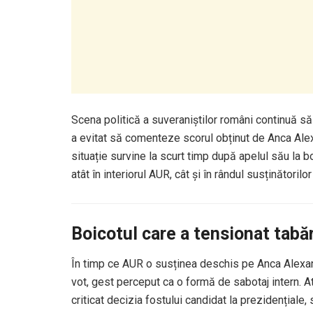
Scena politică a suveraniștilor români continuă să
a evitat să comenteze scorul obținut de Anca Alex
situație survine la scurt timp după apelul său la bo
atât în interiorul AUR, cât și în rândul susținătorilor
Boicotul care a tensionat tabă
În timp ce AUR o susținea deschis pe Anca Alexan
vot, gest perceput ca o formă de sabotaj intern. A
criticat decizia fostului candidat la prezidențiale, 