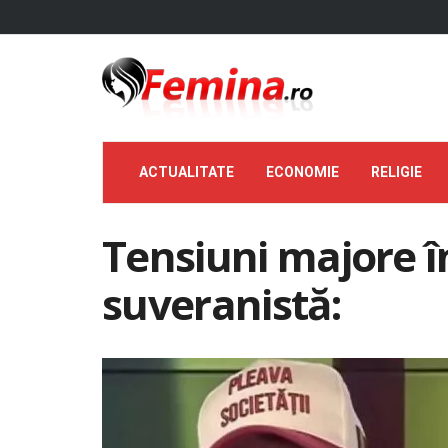
ACTUALITATE
ECONOMIE
RELIGIE
Tensiuni majore î
suveranistă: