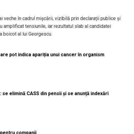
i veche în cadrul mișcării, vizibilă prin declarații publice și
u amplificat tensiunile, iar rezultatul slab al candidatei
a boicot al lui Georgescu.
re pot indica apariția unui cancer în organism
 se elimină CASS din pensii și se anunță indexări
ă pentru companii