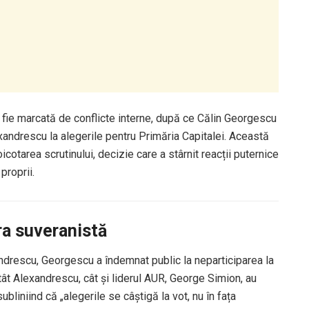
 fie marcată de conflicte interne, după ce Călin Georgescu
andrescu la alegerile pentru Primăria Capitalei. Această
icotarea scrutinului, decizie care a stârnit reacții puternice
 proprii.
ra suveranistă
drescu, Georgescu a îndemnat public la neparticiparea la
tât Alexandrescu, cât și liderul AUR, George Simion, au
subliniind că „alegerile se câștigă la vot, nu în fața