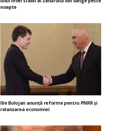
unui nivel stabil al zahărului din sânge peste
noapte
Ilie Bolojan anunță reforme pentru PNRR și
relansarea economiei