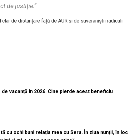
t de justiţie.”
clar de distanțare față de AUR și de suveraniștii radicali
 de vacanță în 2026. Cine pierde acest beneficiu
 cu ochi buni relația mea cu Sera. În ziua nunții, în loc