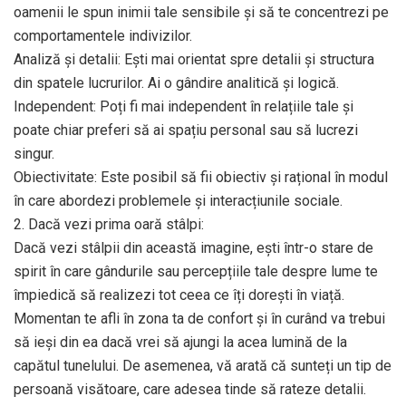
oamenii le spun inimii tale sensibile și să te concentrezi pe
comportamentele indivizilor.
Analiză și detalii: Ești mai orientat spre detalii și structura
din spatele lucrurilor. Ai o gândire analitică și logică.
Independent: Poți fi mai independent în relațiile tale și
poate chiar preferi să ai spațiu personal sau să lucrezi
singur.
Obiectivitate: Este posibil să fii obiectiv și rațional în modul
în care abordezi problemele și interacțiunile sociale.
2. Dacă vezi prima oară stâlpi:
Dacă vezi stâlpii din această imagine, ești într-o stare de
spirit în care gândurile sau percepțiile tale despre lume te
împiedică să realizezi tot ceea ce îți dorești în viață.
Momentan te afli în zona ta de confort și în curând va trebui
să ieși din ea dacă vrei să ajungi la acea lumină de la
capătul tunelului. De asemenea, vă arată că sunteți un tip de
persoană visătoare, care adesea tinde să rateze detalii.