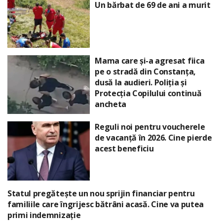
Un bărbat de 69 de ani a murit
Mama care și-a agresat fiica
pe o stradă din Constanța,
dusă la audieri. Poliția și
Protecția Copilului continuă
ancheta
Reguli noi pentru voucherele
de vacanță în 2026. Cine pierde
acest beneficiu
Statul pregătește un nou sprijin financiar pentru
familiile care îngrijesc bătrâni acasă. Cine va putea
primi indemnizație