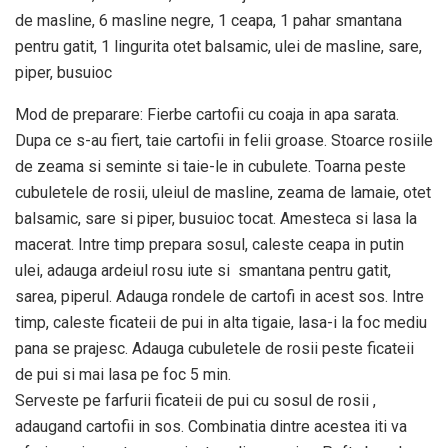
de masline, 6 masline negre, 1 ceapa, 1 pahar smantana
pentru gatit, 1 lingurita otet balsamic, ulei de masline, sare,
piper, busuioc
Mod de preparare: Fierbe cartofii cu coaja in apa sarata.
Dupa ce s-au fiert, taie cartofii in felii groase. Stoarce rosiile
de zeama si seminte si taie-le in cubulete. Toarna peste
cubuletele de rosii, uleiul de masline, zeama de lamaie, otet
balsamic, sare si piper, busuioc tocat. Amesteca si lasa la
macerat. Intre timp prepara sosul, caleste ceapa in putin
ulei, adauga ardeiul rosu iute si smantana pentru gatit,
sarea, piperul. Adauga rondele de cartofi in acest sos. Intre
timp, caleste ficateii de pui in alta tigaie, lasa-i la foc mediu
pana se prajesc. Adauga cubuletele de rosii peste ficateii
de pui si mai lasa pe foc 5 min.
Serveste pe farfurii ficateii de pui cu sosul de rosii ,
adaugand cartofii in sos. Combinatia dintre acestea iti va