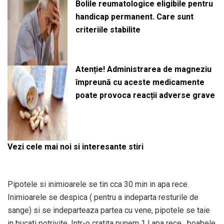
Bolile reumatologice eligibile pentru
handicap permanent. Care sunt
criteriile stabilite
Atenție! Administrarea de magneziu
împreună cu aceste medicamente
poate provoca reacții adverse grave
Vezi cele mai noi si interesante stiri
Pipotele si inimioarele se tin cca 30 min in apa rece.
Inimioarele se despica ( pentru a indeparta resturile de
sange) si se indeparteaza partea cu vene, pipotele se taie
in bucati potrivite. Intr-o cratita punem 1 l apa rece , boabele