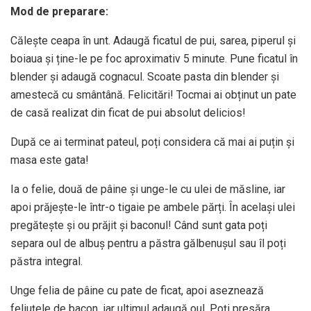
Mod de preparare:
Călește ceapa în unt. Adaugă ficatul de pui, sarea, piperul și
boiaua și ține-le pe foc aproximativ 5 minute. Pune ficatul în
blender și adaugă cognacul. Scoate pasta din blender și
amestecă cu smântână. Felicitări! Tocmai ai obținut un pate
de casă realizat din ficat de pui absolut delicios!
După ce ai terminat pateul, poți considera că mai ai puțin și
masa este gata!
Ia o felie, două de pâine și unge-le cu ulei de măsline, iar
apoi prăjește-le într-o tigaie pe ambele părți. În același ulei
pregătește și ou prăjit și baconul! Când sunt gata poți
separa oul de albuș pentru a păstra gălbenușul sau îl poți
păstra integral.
Unge felia de pâine cu pate de ficat, apoi aseznează
feliuțele de bacon, iar ultimul adaugă oul. Poți presăra