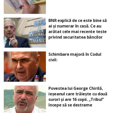
BNR explică de ce este bine să
ai și numerar în casă. Ce au
arătat cele mai recente teste
privind securitatea băncilor
Schimbare majoră în Codul
civil:
Povestea lui George Chirilă,
ieșeanul care trăiește cu două
surori și are 16 copii. „Tribul”
începe să se destrame