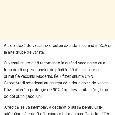
A treia doză de vaccin s-ar putea extinde în curând în SUA și
la alte grupe de vârstă.
Guvernul ar urma să recomande în curând vaccinarea cu a
treia doză și persoanelor de până în 40 de ani, care au
primit fie vaccinul Moderna, fie Pfizer, anunță CNN.
Cercetătorii americani au anunțat că a doua doză de vaccin
Pfizer oferă o protecție de 90% împotriva spitalizării, timp
de cel puțin șase luni.
„Cred că se va întâmpla”, a declarat o sursă pentru CNN,
adăugând că există o îngrijorare tot mai mare în cadrul FDA,