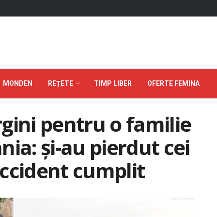
MONDEN
REȚETE
TIMP LIBER
OFERTE FEMINA
gini pentru o familie
ia: și-au pierdut cei
 accident cumplit