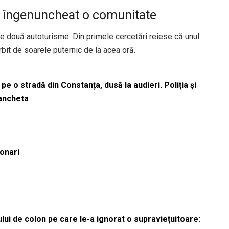
a îngenuncheat o comunitate
tre două autoturisme. Din primele cercetări reiese că unul
rbit de soarele puternic de la acea oră.
pe o stradă din Constanța, dusă la audieri. Poliția și
 ancheta
ionari
lui de colon pe care le-a ignorat o supraviețuitoare: