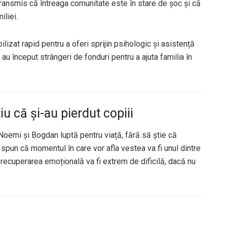
transmis că întreaga comunitate este în stare de șoc și că
iliei.
lizat rapid pentru a oferi sprijin psihologic și asistență
ra au început strângeri de fonduri pentru a ajuta familia în
iu că și-au pierdut copiii
 Noemi și Bogdan luptă pentru viață, fără să știe că
i spun că momentul în care vor afla vestea va fi unul dintre
 recuperarea emoțională va fi extrem de dificilă, dacă nu