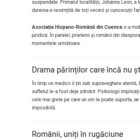
suspendate. Primarul localității, Johanna Leon, a 
durerea e resimțită de toți vecinii și cunoscuții fam
Asociația Hispano-Română din Cuenca
s-a mobi
juridică. În paralel, prietenii și românii din diaspo
momentele următoare.
Drama părinților care încă nu șt
În timp ce medicii îi țin sub supraveghere atentă,
sufletul le-a fost deja zdrobit. Psihologii implicaț
cele mai grele pe care un om le poate suporta, iar
imposibilă.
Românii, uniți în rugăciune