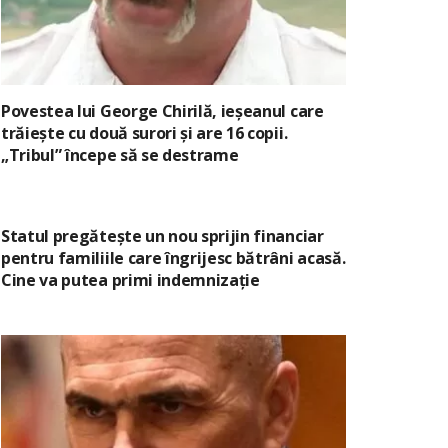
Povestea lui George Chirilă, ieșeanul care
trăiește cu două surori și are 16 copii.
„Tribul” începe să se destrame
Statul pregătește un nou sprijin financiar
pentru familiile care îngrijesc bătrâni acasă.
Cine va putea primi indemnizație