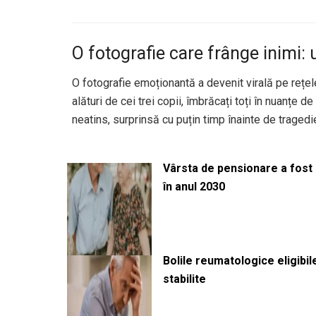
O fotografie care frânge inimi:
O fotografie emoționantă a devenit virală pe rețe
alături de cei trei copii, îmbrăcați toți în nuanțe 
neatins, surprinsă cu puțin timp înainte de tragedi
Vârsta de pensionare a fost m
în anul 2030
Bolile reumatologice eligibi
stabilite