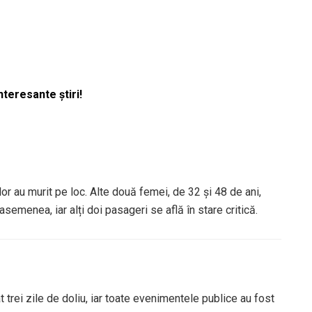
nteresante știri!
lor au murit pe loc. Alte două femei, de 32 și 48 de ani,
 asemenea, iar alți doi pasageri se află în stare critică.
t trei zile de doliu, iar toate evenimentele publice au fost