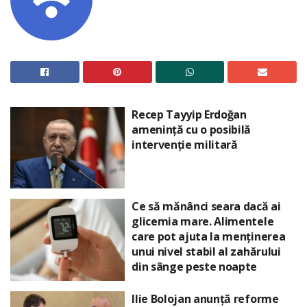
Recep Tayyip Erdoğan
amenință cu o posibilă
intervenție militară
Ce să mănânci seara dacă ai
glicemia mare. Alimentele
care pot ajuta la menținerea
unui nivel stabil al zahărului
din sânge peste noapte
Ilie Bolojan anunță reforme