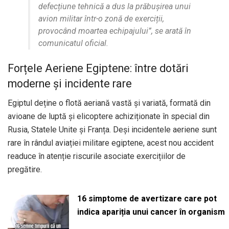
defecțiune tehnică a dus la prăbușirea unui
avion militar într-o zonă de exerciții,
provocând moartea echipajului”, se arată în
comunicatul oficial.
Forțele Aeriene Egiptene: între dotări
moderne și incidente rare
Egiptul deține o flotă aeriană vastă și variată, formată din
avioane de luptă și elicoptere achiziționate în special din
Rusia, Statele Unite și Franța. Deși incidentele aeriene sunt
rare în rândul aviației militare egiptene, acest nou accident
readuce în atenție riscurile asociate exercițiilor de
pregătire.
16 simptome de avertizare care pot
indica apariția unui cancer în organism