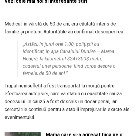
Vezi cele mai noi si interesante stiri
Medicul, în vârstă de 50 de ani, era căutată intens de
familie și prieteni. Autoritățile au confirmat descoperirea:
„Astăzi, în jurul orei 1.00, polițiștii au
identificat, în apa Canalului Dunăre – Marea
Neagră, la kilometrul
$24+300$
metri,
cadavrul unei persoane, fiind vorba despre o
femeie, de 50 de ani.”
Trupul neînsuflețit a fost transportat la morgă pentru
efectuarea autopsiei, care va stabili cu exactitate cauza
decesului. În cauză a fost deschis un dosar penal, iar
cercetările continuă pentru a stabili împrejurările exacte ale
evenimentului.
Mama care și-a agresat fiica pe o