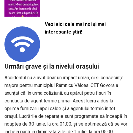
Vezi aici cele mai noi și mai
interesante știri!
Urmări grave și la nivelul orașului
Accidentul nu a avut doar un impact uman, ci și consecințe
majore pentru municipiul Râmnicu Vâlcea. CET Govora a
anunțat că, în urma coliziunii, au apărut patru fisuri în
conducta de agent termic primar. Acest lucru a dus la
oprirea furnizării apei calde și a agentului termic în tot
orașul. Lucrările de reparație sunt programate să înceapă în
noaptea de 30 iunie, la ora 01:00, și se estimează că se vor
încheia până în dimineața zilei de 1 iulie, la ora 05:00.