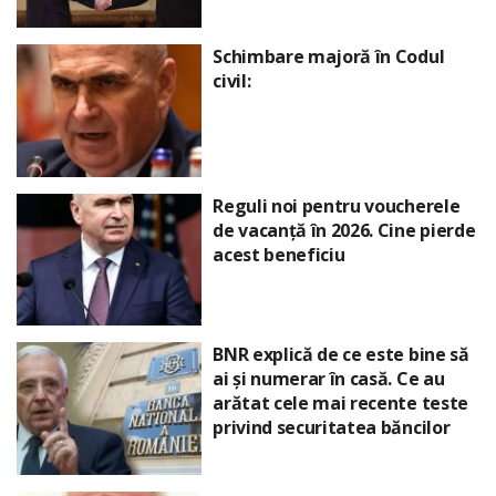
Schimbare majoră în Codul
civil:
Reguli noi pentru voucherele
de vacanță în 2026. Cine pierde
acest beneficiu
BNR explică de ce este bine să
ai și numerar în casă. Ce au
arătat cele mai recente teste
privind securitatea băncilor