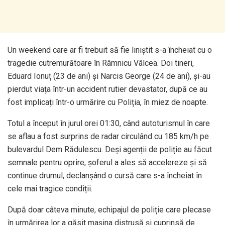
Un weekend care ar fi trebuit să fie liniștit s-a încheiat cu o
tragedie cutremurătoare în Râmnicu Vâlcea. Doi tineri,
Eduard Ionuț (23 de ani) și Narcis George (24 de ani), și-au
pierdut viața într-un accident rutier devastator, după ce au
fost implicați într-o urmărire cu Poliția, în miez de noapte.
Totul a început în jurul orei 01:30, când autoturismul în care
se aflau a fost surprins de radar circulând cu 185 km/h pe
bulevardul Dem Rădulescu. Deși agenții de poliție au făcut
semnale pentru oprire, șoferul a ales să accelereze și să
continue drumul, declanșând o cursă care s-a încheiat în
cele mai tragice condiții.
După doar câteva minute, echipajul de poliție care plecase
în urmărirea lor a găsit mașina distrusă și cuprinsă de