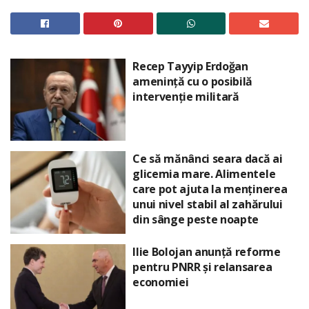
Recep Tayyip Erdoğan
amenință cu o posibilă
intervenție militară
Ce să mănânci seara dacă ai
glicemia mare. Alimentele
care pot ajuta la menținerea
unui nivel stabil al zahărului
din sânge peste noapte
Ilie Bolojan anunță reforme
pentru PNRR și relansarea
economiei