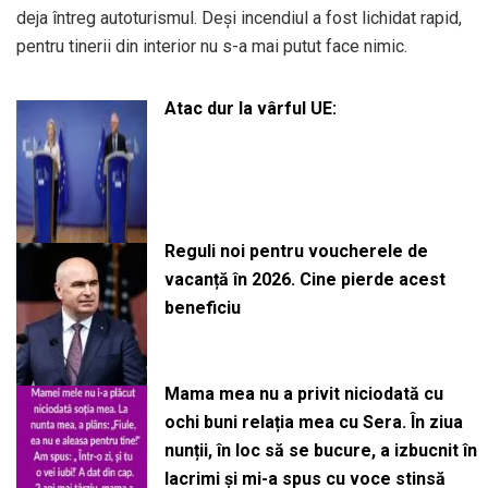
deja întreg autoturismul. Deși incendiul a fost lichidat rapid,
pentru tinerii din interior nu s-a mai putut face nimic.
Atac dur la vârful UE:
Reguli noi pentru voucherele de
vacanță în 2026. Cine pierde acest
beneficiu
Mama mea nu a privit niciodată cu
ochi buni relația mea cu Sera. În ziua
nunții, în loc să se bucure, a izbucnit în
lacrimi și mi-a spus cu voce stinsă