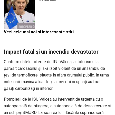
Vezi cele mai noi si interesante stiri
Impact fatal și un incendiu devastator
Conform datelor oferite de IPJ Vâlcea, autoturismul a
părăsit carosabilul și s-a izbit violent de un ansamblu de
țevi de termoficare, situate în afara drumului public. În urma
coliziunii, mașina a luat foc, iar cei doi ocupanți au fost
găsiți carbonizați în interior.
Pompierii de la ISU Vâlcea au intervenit de urgență cu o
autospecială de stingere, o autospecială de descarcerare și
un echipaj SMURD. La sosirea lor, flăcările cuprinseseră