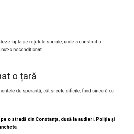
teze lupta pe rețelele sociale, unde a construit o
nut-o necondiționat.
at o țară
tele de speranță, cât și cele dificile, fiind sinceră cu
pe o stradă din Constanța, dusă la audieri. Poliția și
 ancheta