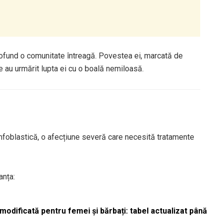
rofund o comunitate întreagă. Povestea ei, marcată de
e au urmărit lupta ei cu o boală nemiloasă.
mfoblastică, o afecțiune severă care necesită tratamente
anța:
odificată pentru femei și bărbați: tabel actualizat până