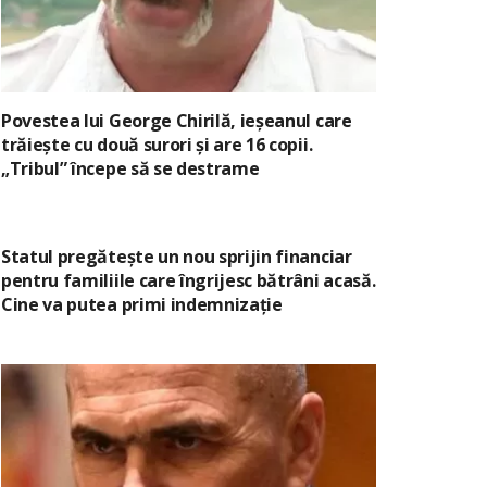
Povestea lui George Chirilă, ieșeanul care
trăiește cu două surori și are 16 copii.
„Tribul” începe să se destrame
Statul pregătește un nou sprijin financiar
pentru familiile care îngrijesc bătrâni acasă.
Cine va putea primi indemnizație