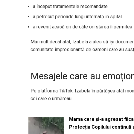
a început tratamentele recomandate
a petrecut perioade lungi internată în spital
a revenit acasă ori de câte ori starea îi permitea
Mai mult decât atât, Izabela a ales să își documen
comunitate impresionantă de oameni care au susți
Mesajele care au emoțion
Pe platforma TikTok, Izabela împărtășea atât momen
cei care o urmăreau.
Mama care și-a agresat fiica 
Protecția Copilului continuă