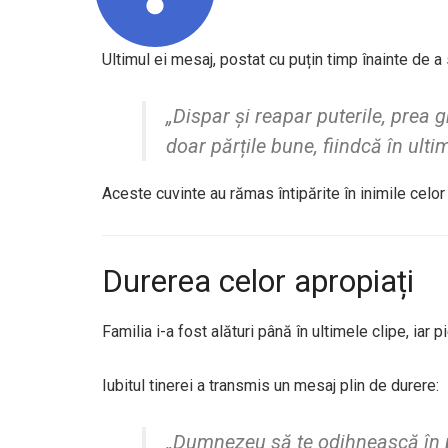
Ultimul ei mesaj, postat cu puțin timp înainte de a 
„Dispar și reapar puterile, prea 
doar părțile bune, fiindcă în ult
Aceste cuvinte au rămas întipărite în inimile celor 
Durerea celor apropiați
Familia i-a fost alături până în ultimele clipe, iar
Iubitul tinerei a transmis un mesaj plin de durere:
„Dumnezeu să te odihnească în p