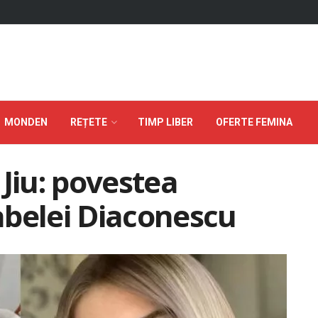
MONDEN
REȚETE
TIMP LIBER
OFERTE FEMINA
 Jiu: povestea
abelei Diaconescu