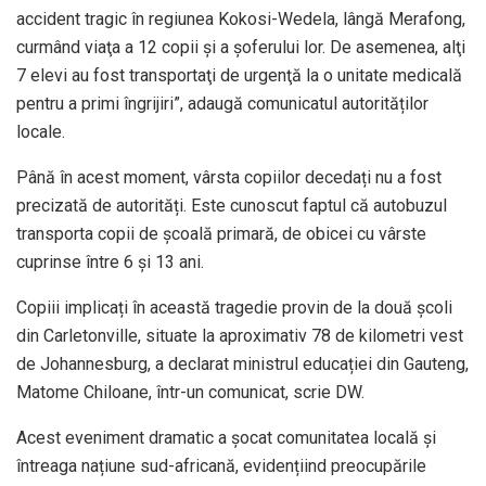
accident tragic în regiunea Kokosi-Wedela, lângă Merafong,
curmând viaţa a 12 copii şi a şoferului lor. De asemenea, alţi
7 elevi au fost transportaţi de urgenţă la o unitate medicală
pentru a primi îngrijiri”, adaugă comunicatul autorităților
locale.
Până în acest moment, vârsta copiilor decedați nu a fost
precizată de autorități. Este cunoscut faptul că autobuzul
transporta copii de școală primară, de obicei cu vârste
cuprinse între 6 şi 13 ani.
Copiii implicați în această tragedie provin de la două școli
din Carletonville, situate la aproximativ 78 de kilometri vest
de Johannesburg, a declarat ministrul educației din Gauteng,
Matome Chiloane, într-un comunicat, scrie DW.
Acest eveniment dramatic a șocat comunitatea locală și
întreaga națiune sud-africană, evidențiind preocupările