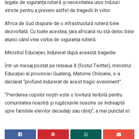
legate de siguranța rutieră și necesitatea unor măsuri
stricte pentru a preveni astfel de tragedii în viitor.
Africa de Sud dispune de o infrastructură rutieră bine
dezvoltată. Cu toate acestea, țara africană nu stă deloc bine
atunci când vine vorba de siguranța rutieră.
Ministrul Educației, îndurerat după această tragedie
Într-un mesaj postat pe rețeaua X (fostul Twitter), ministrul
Educației al provinciei Guateng, Matome Chiloane, s-a
declarat “profund îndurerat de acest tragic eveniment”.
“Pierderea copiilor noştri este o lovitură teribilă pentru
comunitatea noastră şi rugăciunile noastre se îndreaptă
spre familiile elevilor decedaţi sau răniţi“, a mai punctat el.