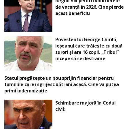
Reguli noi pentru voucherele
de vacanță în 2026. Cine pierde
acest beneficiu
Povestea lui George Chirilă,
ieșeanul care trăiește cu două
surori și are 16 copii. „Tribul”
începe să se destrame
Statul pregătește un nou sprijin financiar pentru
familiile care îngrijesc bătrâni acasă. Cine va putea
primi indemnizație
Schimbare majoră în Codul
civil: