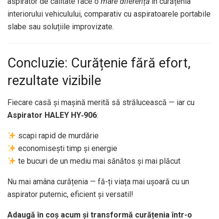
aspirator de calitate face o
mare diferență
în curățenia
interiorului vehiculului, comparativ cu aspiratoarele portabile
slabe sau soluțiile improvizate.
Concluzie: Curățenie fără efort,
rezultate vizibile
Fiecare casă și mașină merită să strălucească — iar cu
Aspirator HALEY HY‑906
:
scapi rapid de murdărie
economisești timp și energie
te bucuri de un mediu mai sănătos și mai plăcut
Nu mai amâna curățenia — fă-ți viața mai ușoară cu un
aspirator puternic, eficient și versatil!
Adaugă în coș acum și transformă curățenia într-o