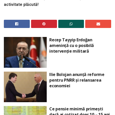
activitate plăcută!
Recep Tayyip Erdoğan
amenință cu o posibilă
intervenție militară
Ilie Bolojan anunță reforme
pentru PNRR și relansarea
economiei
Ce pensie minimă primești
dacă ai cotizat doar 10 – 15 ani