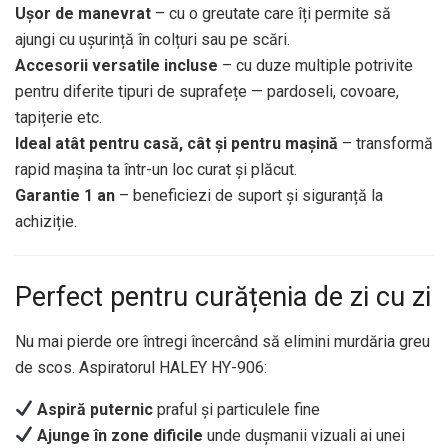
Ușor de manevrat
– cu o greutate care îți permite să
ajungi cu ușurință în colțuri sau pe scări.
Accesorii versatile incluse
– cu duze multiple potrivite
pentru diferite tipuri de suprafețe — pardoseli, covoare,
tapițerie etc.
Ideal atât pentru casă, cât și pentru mașină
– transformă
rapid mașina ta într-un loc curat și plăcut.
Garantie 1 an
– beneficiezi de suport și siguranță la
achiziție.
Perfect pentru curățenia de zi cu zi
Nu mai pierde ore întregi încercând să elimini murdăria greu
de scos. Aspiratorul HALEY HY-906:
Aspiră puternic
praful și particulele fine
Ajunge în zone dificile
unde dușmanii vizuali ai unei