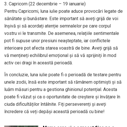
3. Capricorn (22 decembrie – 19 ianuarie)
Pentru Capricorni, luna iulie poate aduce provocări legate de
sănătate și bunăstare. Este important să aveți grijă de voi
înșivă și să acordați atenție semnalelor pe care corpul
vostru vi le transmite. De asemenea, relațiile sentimentale
pot fi supuse unor presiuni neașteptate, iar conflictele
interioare pot afecta starea voastră de bine. Aveți grijă să
vă mențineți echilibrul emoțional și să vă sprijiniți în mod
activ cei dragi în această perioadă.
În concluzie, luna iulie poate fi o perioadă de testare pentru
unele zodii, însă este important să rămânem optimiști și să
luăm măsuri pentru a gestiona ghinionul potențial. Acesta
poate fi văzut și ca o oportunitate de creștere și învățare în
ciuda dificultăților întâlnite. Fiți perseverenți și aveți
încredere că veți depăși această perioadă cu bine!