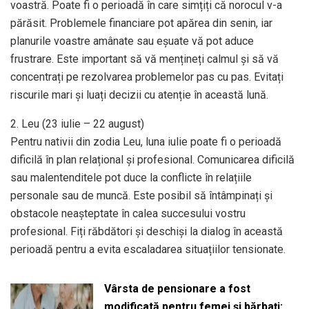
voastră. Poate fi o perioadă în care simțiți că norocul v-a
părăsit. Problemele financiare pot apărea din senin, iar
planurile voastre amânate sau eșuate vă pot aduce
frustrare. Este important să vă mențineți calmul și să vă
concentrați pe rezolvarea problemelor pas cu pas. Evitați
riscurile mari și luați decizii cu atenție în această lună.
2. Leu (23 iulie – 22 august)
Pentru nativii din zodia Leu, luna iulie poate fi o perioadă
dificilă în plan relațional și profesional. Comunicarea dificilă
sau malentenditele pot duce la conflicte în relațiile
personale sau de muncă. Este posibil să întâmpinați și
obstacole neașteptate în calea succesului vostru
profesional. Fiți răbdători și deschiși la dialog în această
perioadă pentru a evita escaladarea situațiilor tensionate.
Vârsta de pensionare a fost
modificată pentru femei și bărbați: