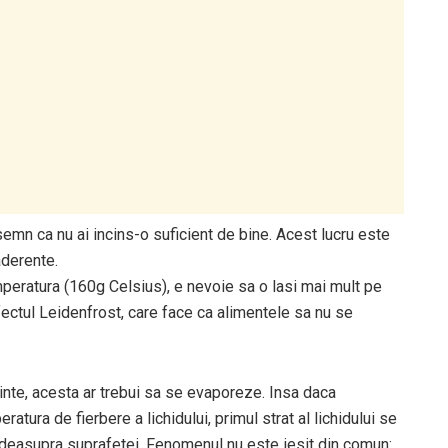
 semn ca nu ai incins-o suficient de bine. Acest lucru este
aderente.
mperatura (160g Celsius), e nevoie sa o lasi mai mult pe
fectul Leidenfrost, care face ca alimentele sa nu se
rbinte, acesta ar trebui sa se evaporeze. Insa daca
atura de fierbere a lichidului, primul strat al lichidului se
ine deasupra suprafetei. Fenomenul nu este iesit din comun: