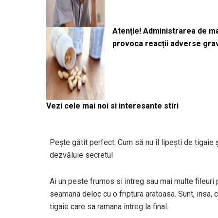
Atenție! Administrarea de 
provoca reacții adverse gra
Vezi cele mai noi si interesante stiri
Pește gătit perfect. Cum să nu îl lipești de tigaie 
dezvăluie secretul
Ai un peste frumos si intreg sau mai multe fileuri pe
seamana deloc cu o friptura aratoasa. Sunt, insa, c
tigaie care sa ramana intreg la final.