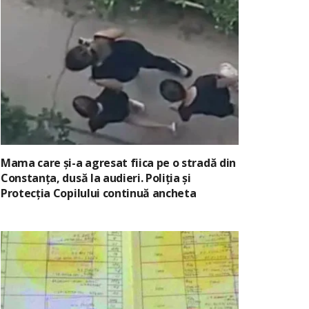
Mama care și-a agresat fiica pe o stradă din
Constanța, dusă la audieri. Poliția și
Protecția Copilului continuă ancheta