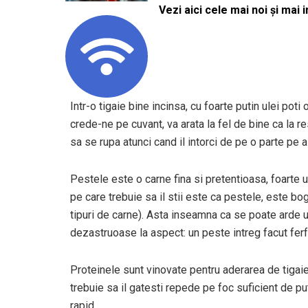
Vezi aici cele mai noi și mai i
Intr-o tigaie bine incinsa, cu foarte putin ulei po
crede-ne pe cuvant, va arata la fel de bine ca la res
sa se rupa atunci cand il intorci de pe o parte pe al
Pestele este o carne fina si pretentioasa, foarte u
pe care trebuie sa il stii este ca pestele, este bog
tipuri de carne). Asta inseamna ca se poate arde us
dezastruoase la aspect: un peste intreg facut ferfel
Proteinele sunt vinovate pentru aderarea de tigaie
trebuie sa il gatesti repede pe foc suficient de p
rapid.