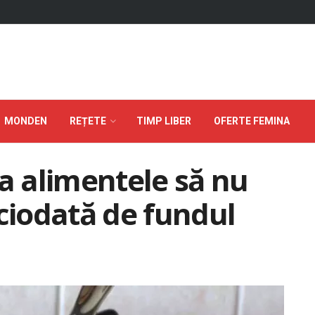
MONDEN
REȚETE
TIMP LIBER
OFERTE FEMINA
ca alimentele să nu
iciodată de fundul