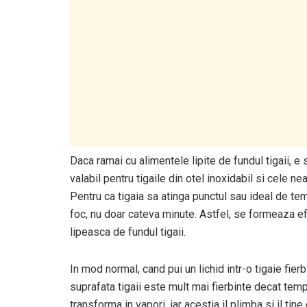
Daca ramai cu alimentele lipite de fundul tigaii, e
valabil pentru tigaile din otel inoxidabil si cele ne
Pentru ca tigaia sa atinga punctul sau ideal de te
foc, nu doar cateva minute. Astfel, se formeaza e
lipeasca de fundul tigaii.
In mod normal, cand pui un lichid intr-o tigaie fie
suprafata tigaii este mult mai fierbinte decat temper
transforma in vapori, iar acestia il plimba si il t