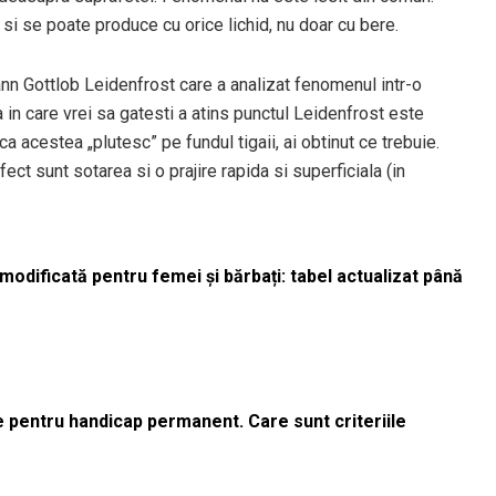
 si se poate produce cu orice lichid, nu doar cu bere.
n Gottlob Leidenfrost care a analizat fenomenul intr-o
a in care vrei sa gatesti a atins punctul Leidenfrost este
ca acestea „plutesc” pe fundul tigaii, ai obtinut ce trebuie.
ect sunt sotarea si o prajire rapida si superficiala (in
odificată pentru femei și bărbați: tabel actualizat până
le pentru handicap permanent. Care sunt criteriile