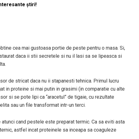
nteresante știri!
ti obtine cea mai gustoasa portie de peste pentru o masa. Si,
taurat daca ii stii secretele si nu il lasi sa se lipeasca si
ta.
sor de stricat daca nu ii stapanesti tehnica. Primul lucru
at in proteine si mai putin in grasimi (in comparatie cu alte
or si se pote lipi ca “aracetul” de tigaie, cu rezultate
ita sau un file transformat intr-un terci.
 atunci cand pestele este preparat termic. Ca sa eviti asta
uternic, astfel incat proteinele sa inceapa sa coaguleze