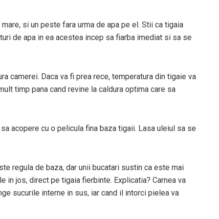
mare, si un peste fara urma de apa pe el. Stii ca tigaia
turi de apa in ea acestea incep sa fiarba imediat si sa se
ura camerei. Daca va fi prea rece, temperatura din tigaie va
mult timp pana cand revine la caldura optima care sa
t sa acopere cu o pelicula fina baza tigaii. Lasa uleiul sa se
ste regula de baza, dar unii bucatari sustin ca este mai
 in jos, direct pe tigaia fierbinte. Explicatia? Carnea va
e sucurile interne in sus, iar cand il intorci pielea va