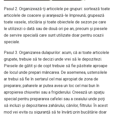
Pasul 2. Organizează-ţi articolele pe grupuri: sortează toate
articolele de coacere şi aranjează-le împreună; grupează
toate vasele, sticlăria şi toate obiectele de sezon pe care
le utilizezi o dată sau de două ori pe an, precum şi piesele
de servire specială care sunt utilizate doar pentru ocazii
speciale.
Pasul 3. Organizarea dulapurilor: acum, că ai toate articolele
grupate, trebuie să te decizi unde vrei să le depozitezi.
Piesele de gătit şi de copt trebuie să fie păstrate aproape
de locul unde prepari mâncarea. De asemenea, ustensilele
ar trebui să fie în sertarul cel mai apropiat de zona de
preparare; paharele ar putea avea un loc cel mai bun în
apropierea chiuvetei sau a frigiderului. Creează un spaţiu
special pentru prepararea cafelei sau a ceaiului unde poţi
să incluzi şi depozitarea zahărului, cănilor, filtrului. În acest
mod vei evita cu siguranţă să te învârţi prin bucătărie doar