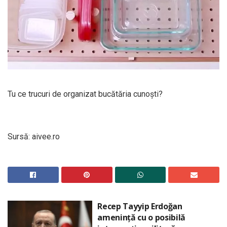
Tu ce trucuri de organizat bucătăria cunoști?
Sursă: aivee.ro
Recep Tayyip Erdoğan
amenință cu o posibilă