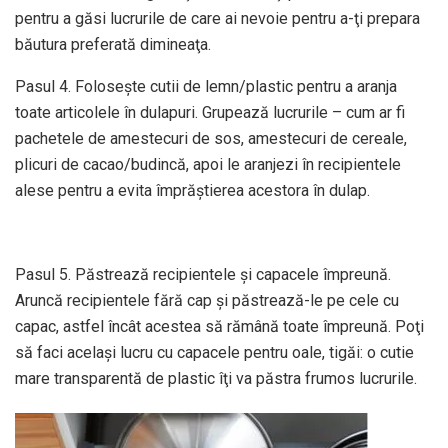
pentru a găsi lucrurile de care ai nevoie pentru a-ţi prepara
băutura preferată dimineaţa.
Pasul 4. Foloseşte cutii de lemn/plastic pentru a aranja
toate articolele în dulapuri. Grupează lucrurile – cum ar fi
pachetele de amestecuri de sos, amestecuri de cereale,
plicuri de cacao/budincă, apoi le aranjezi în recipientele
alese pentru a evita împrăştierea acestora în dulap.
Pasul 5. Păstrează recipientele şi capacele împreună.
Aruncă recipientele fără cap şi păstrează-le pe cele cu
capac, astfel încât acestea să rămână toate împreună. Poţi
să faci acelaşi lucru cu capacele pentru oale, tigăi: o cutie
mare transparentă de plastic îţi va păstra frumos lucrurile.