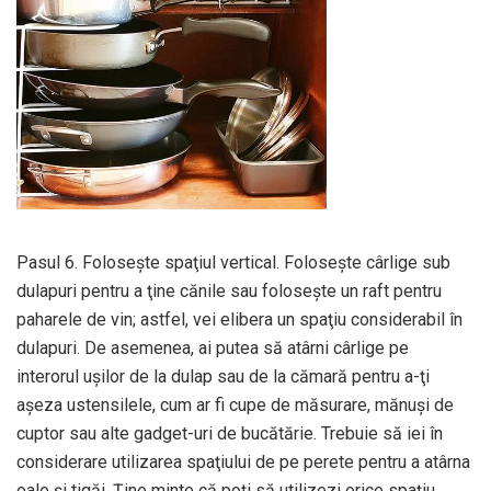
Pasul 6. Foloseşte spaţiul vertical. Foloseşte cârlige sub
dulapuri pentru a ţine cănile sau foloseşte un raft pentru
paharele de vin; astfel, vei elibera un spaţiu considerabil în
dulapuri. De asemenea, ai putea să atârni cârlige pe
interorul uşilor de la dulap sau de la cămară pentru a-ţi
aşeza ustensilele, cum ar fi cupe de măsurare, mănuşi de
cuptor sau alte gadget-uri de bucătărie. Trebuie să iei în
considerare utilizarea spaţiului de pe perete pentru a atârna
oale şi tigăi. Ţine minte că poţi să utilizezi orice spaţiu