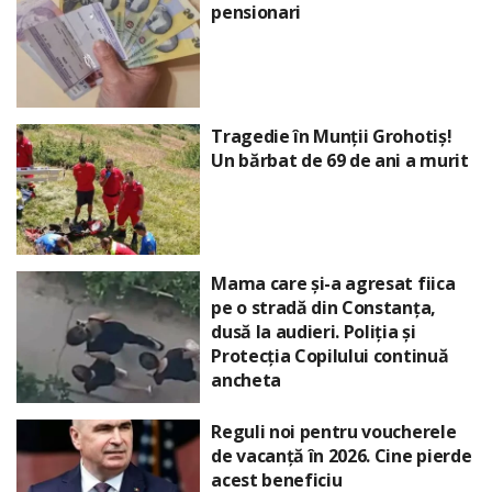
pensionari
Tragedie în Munții Grohotiș!
Un bărbat de 69 de ani a murit
Mama care și-a agresat fiica
pe o stradă din Constanța,
dusă la audieri. Poliția și
Protecția Copilului continuă
ancheta
Reguli noi pentru voucherele
de vacanță în 2026. Cine pierde
acest beneficiu