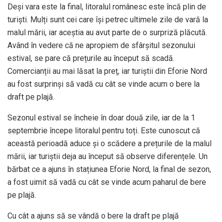
Deși vara este la final, litoralul românesc este încă plin de
turiști. Mulți sunt cei care își petrec ultimele zile de vară la
malul mării, iar aceștia au avut parte de o surpriză plăcută.
Având în vedere că ne apropiem de sfârșitul sezonului
estival, se pare că prețurile au început să scadă.
Comercianții au mai lăsat la preț, iar turiștii din Eforie Nord
au fost surprinși să vadă cu cât se vinde acum o bere la
draft pe plajă.
Sezonul estival se încheie în doar două zile, iar de la 1
septembrie începe litoralul pentru toți. Este cunoscut că
această perioadă aduce și o scădere a prețurile de la malul
mării, iar turiștii deja au început să observe diferențele. Un
bărbat ce a ajuns în stațiunea Eforie Nord, la final de sezon,
a fost uimit să vadă cu cât se vinde acum paharul de bere
pe plajă.
Cu cât a ajuns să se vândă o bere la draft pe plajă