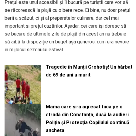
Prețul este unul accesibil și îi bucură pe turiștii care vor să
se răcorească la plajă cu o bere rece. Ei bine, nu doar prețul
berii a scăzut, ci și al preparatelor culinare, dar cel mai
important și prețul cazărilor. Așadar, cei care își doresc să
se bucure de ultimele zile de plajă din acest an nu trebuie
să aibă la dispoziție un buget așa generos, cum era nevoie
în mijlocul sezonului estival.
Tragedie în Munții Grohotiș! Un bărbat
de 69 de ani a murit
Mama care și-a agresat fiica pe o
stradă din Constanța, dusă la audieri.
Poliția și Protecția Copilului continuă
ancheta