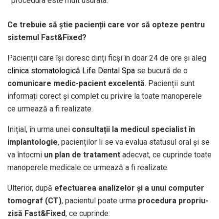
procedura este mult usurata.
Ce trebuie să știe pacienții care vor să opteze pentru
sistemul Fast&Fixed?
Pacienții care își doresc dinți ficși în doar 24 de ore și aleg
clinica stomatologică Life Dental Spa
se bucură de o
comunicare medic-pacient excelentă
. Pacienții sunt
informați corect și complet cu privire la toate manoperele
ce urmează a fi realizate.
Inițial, în urma unei
consultații la medicul specialist în
implantologie
, pacienților li se va evalua statusul oral și se
va întocmi
un plan de tratament
adecvat, ce cuprinde toate
manoperele medicale ce urmează a fi realizate.
Ulterior, după
efectuarea analizelor și a unui computer
tomograf (CT)
, pacientul poate urma
procedura propriu-
zisă Fast&Fixed
, ce cuprinde: