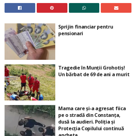
Sprijin financiar pentru
pensionari
Tragedie în Munții Grohotiș!
Un bărbat de 69 de ani a murit
Mama care și-a agresat fiica
pe o stradă din Constanța,
dusă la audieri. Poliția și
Protecția Copilului continuă
ancheta