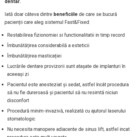
dentar.
Iată doar câteva dintre
beneficiile
de care se bucură
pacienții care aleg sistemul Fast&Fixed:
Restabilirea fizionomiei si functionalitatii in timp record
Îmbunătățirea considerabilă a esteticii
Îmbunătățirea masticației
Lucrările dentare provizorii sunt atașate de implanturi în
aceeași zi
Pacientul este anesteziat și sedat, astfel încât procedura
să nu fie dureroasă și pacientul să nu resimtă niciun
disconfort
Procedură minim-invazivă, realizată cu ajutorul laserului
stomatologic
Nu necesita manopere adiacente de sinus lift, astfel incat