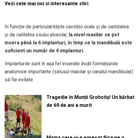
Vezi cele mai noi si interesante stiri
În funcție de particularitățile cavității orale și de cantitatea
și de calitatea osului alveolar,
la nivel maxilar se pot
insera până la 6 implanturi, în timp ce la mandibulă este
suficient un număr de 4 implanturi.
Implanturile sunt în așa fel inserate încât formațiunile
anatomice importante (sinusul maxilar și canalul mandibular)
să fie evitate.
Tragedie în Munții Grohotiș! Un bărbat
de 69 de ani a murit
Mama care și-a agresat fiica pe o