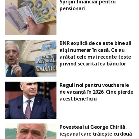
Sprijin financiar pentru
pensionari
BNR explică de ce este bine să
ai și numerar în casă. Ce au
arătat cele mai recente teste
privind securitatea băncilor
Reguli noi pentru voucherele
de vacanță în 2026. Cine pierde
acest beneficiu
Povestea lui George Chirilă,
ieșeanul care trăiește cu două