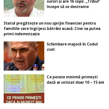
surori și are 16 copii. „Tribul”
începe să se destrame
Statul pregătește un nou sprijin financiar pentru
familiile care îngrijesc bătrâni acasă. Cine va putea
primi indemnizație
Schimbare majoră în Codul
civil:
Ce pensie minimă primești
dacă ai cotizat doar 10 – 15 ani