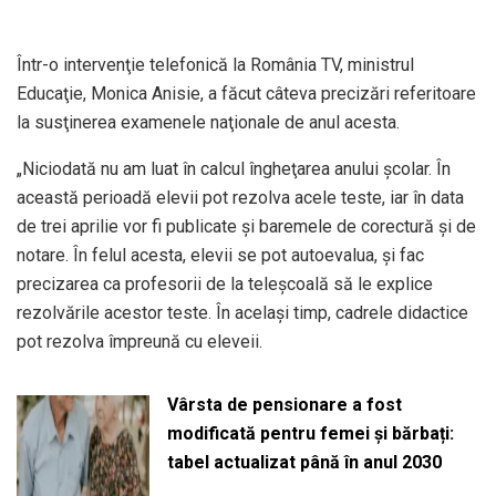
Într-o intervenţie telefonică la România TV, ministrul
Educaţie, Monica Anisie, a făcut câteva precizări referitoare
la susţinerea examenele naţionale de anul acesta.
„Niciodată nu am luat în calcul îngheţarea anului şcolar. În
această perioadă elevii pot rezolva acele teste, iar în data
de trei aprilie vor fi publicate şi baremele de corectură şi de
notare. În felul acesta, elevii se pot autoevalua, şi fac
precizarea ca profesorii de la teleşcoală să le explice
rezolvările acestor teste. În acelaşi timp, cadrele didactice
pot rezolva împreună cu eleveii.
Vârsta de pensionare a fost
modificată pentru femei și bărbați:
tabel actualizat până în anul 2030