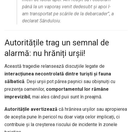
până la un vaporaș venit dedesubt și apoi l-
am transportat pe scările de la debarcader”
, a
declarat Sănduloiu.
Autoritățile trag un semnal de
alarmă: nu hrăniți urșii!
Această tragedie relansează discuțiile legate de
interacțiunea necontrolată dintre turiști și fauna
sălbatică
. Deși urșii pot părea pașnici sau obișnuiți cu
prezența oamenilor,
comportamentul lor rămâne
imprevizibil
, mai ales când puii sunt în preajmă.
Autoritățile avertizează
că hrănirea urșilor sau apropierea
de aceștia pune în pericol nu doar viața celor implicați, ci
contribuie și la creșterea riscului de incidente în zonele