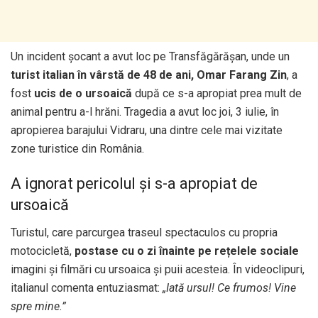
Un incident șocant a avut loc pe Transfăgărășan, unde un
turist italian în vârstă de 48 de ani, Omar Farang Zin
, a
fost
ucis de o ursoaică
după ce s-a apropiat prea mult de
animal pentru a-l hrăni. Tragedia a avut loc joi, 3 iulie, în
apropierea barajului Vidraru, una dintre cele mai vizitate
zone turistice din România.
A ignorat pericolul și s-a apropiat de
ursoaică
Turistul, care parcurgea traseul spectaculos cu propria
motocicletă,
postase cu o zi înainte pe rețelele sociale
imagini și filmări cu ursoaica și puii acesteia. În videoclipuri,
italianul comenta entuziasmat:
„Iată ursul! Ce frumos! Vine
spre mine.”