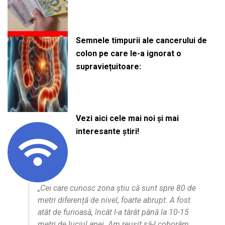
Semnele timpurii ale cancerului de
colon pe care le-a ignorat o
supraviețuitoare:
Vezi aici cele mai noi și mai
interesante știri!
„Cei care cunosc zona știu că sunt spre 80 de
metri diferență de nivel, foarte abrupt. A fost
atât de furioasă, încât l-a târât până la 10-15
metri de luciul apei. Am reușit să-l coborâm