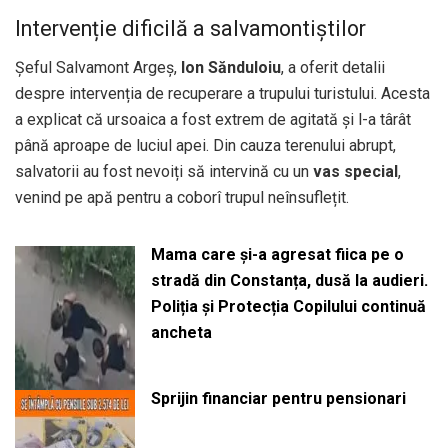
Intervenție dificilă a salvamontiștilor
Șeful Salvamont Argeș,
Ion Sănduloiu
, a oferit detalii
despre intervenția de recuperare a trupului turistului. Acesta
a explicat că ursoaica a fost extrem de agitată și l-a târât
până aproape de luciul apei. Din cauza terenului abrupt,
salvatorii au fost nevoiți să intervină cu un
vas special
,
venind pe apă pentru a coborî trupul neînsuflețit.
Mama care și-a agresat fiica pe o
stradă din Constanța, dusă la audieri.
Poliția și Protecția Copilului continuă
ancheta
Sprijin financiar pentru pensionari