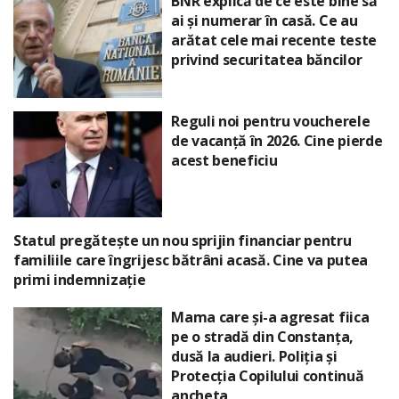
BNR explică de ce este bine să
ai și numerar în casă. Ce au
arătat cele mai recente teste
privind securitatea băncilor
Reguli noi pentru voucherele
de vacanță în 2026. Cine pierde
acest beneficiu
Statul pregătește un nou sprijin financiar pentru
familiile care îngrijesc bătrâni acasă. Cine va putea
primi indemnizație
Mama care și-a agresat fiica
pe o stradă din Constanța,
dusă la audieri. Poliția și
Protecția Copilului continuă
ancheta