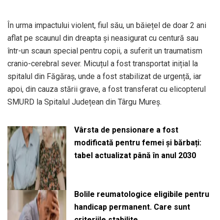
În urma impactului violent, fiul său, un băiețel de doar 2 ani
aflat pe scaunul din dreapta și neasigurat cu centură sau
într-un scaun special pentru copii, a suferit un traumatism
cranio-cerebral sever. Micuțul a fost transportat inițial la
spitalul din Făgăraș, unde a fost stabilizat de urgență, iar
apoi, din cauza stării grave, a fost transferat cu elicopterul
SMURD la Spitalul Județean din Târgu Mureș.
Vârsta de pensionare a fost
modificată pentru femei și bărbați:
tabel actualizat până în anul 2030
Bolile reumatologice eligibile pentru
handicap permanent. Care sunt
criteriile stabilite