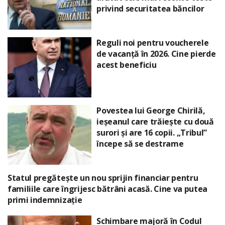
privind securitatea băncilor
Reguli noi pentru voucherele
de vacanță în 2026. Cine pierde
acest beneficiu
Povestea lui George Chirilă,
ieșeanul care trăiește cu două
surori și are 16 copii. „Tribul”
începe să se destrame
Statul pregătește un nou sprijin financiar pentru
familiile care îngrijesc bătrâni acasă. Cine va putea
primi indemnizație
Schimbare majoră în Codul