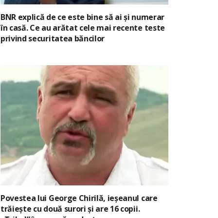
BNR explică de ce este bine să ai și numerar
în casă. Ce au arătat cele mai recente teste
privind securitatea băncilor
Povestea lui George Chirilă, ieșeanul care
trăiește cu două surori și are 16 copii.