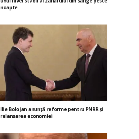
unui nivel stabil al zahărului din sânge peste
noapte
Ilie Bolojan anunță reforme pentru PNRR și
relansarea economiei