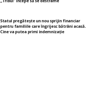
„Tribul” începe să se destrame
Statul pregătește un nou sprijin financiar
pentru familiile care îngrijesc bătrâni acasă.
Cine va putea primi indemnizație