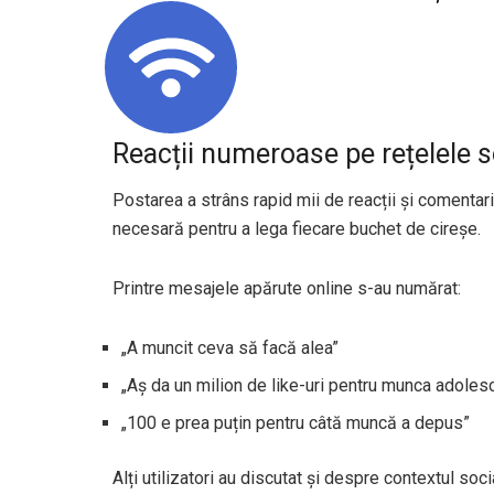
Reacții numeroase pe rețelele s
Postarea a strâns rapid mii de reacții și comentarii
necesară pentru a lega fiecare buchet de cireșe.
Printre mesajele apărute online s-au numărat:
„A muncit ceva să facă alea”
„Aș da un milion de like-uri pentru munca adolesc
„100 e prea puțin pentru câtă muncă a depus”
Alți utilizatori au discutat și despre contextul so