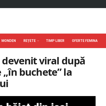
MONDEN
REȚETE
TIMP LIBER
OFERTE FEMINA
a devenit viral după
 „în buchete” la
ui