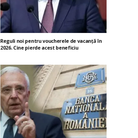
Reguli noi pentru voucherele de vacanță în
2026. Cine pierde acest beneficiu