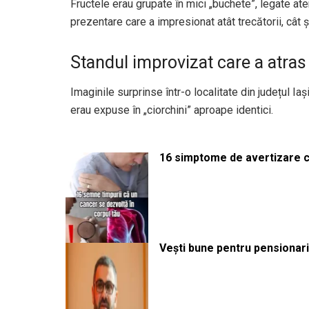
Fructele erau grupate în mici „buchete”, legate ate
prezentare care a impresionat atât trecătorii, cât și
Standul improvizat care a atras 
Imaginile surprinse într-o localitate din județul Iaș
erau expuse în „ciorchini” aproape identici.
16 simptome de avertizare ca
Vești bune pentru pensionari: