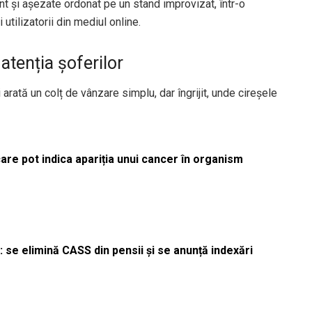
nt și așezate ordonat pe un stand improvizat, într-o
 utilizatorii din mediul online.
atenția șoferilor
i arată un colț de vânzare simplu, dar îngrijit, unde cireșele
re pot indica apariția unui cancer în organism
 se elimină CASS din pensii și se anunță indexări