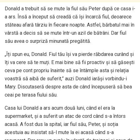
Donald a trebuit să se mute la fiul său Peter după ce casa i-
a ars. Însă a început să creadă că își încarcă fiul, deoarece
stăteau afară târziu în fiecare noapte. Astfel, bărbatul mai în
vârstă a decis să se mute într-un azil de bătrâni. Dar fiul
său avea o surpriză minunată pregătită.
„Îți spun eu, Donald. Fiul tău își va pierde răbdarea curând și
îți va cere să te muți. E mai bine să fii proactiv și să găsești
ceva pe cont propriu înainte să se întâmple asta și relația
voastră să aibă de suferit,” auzi Donald iarăși vorbindu-i
Mary. Discutaseră despre asta de când începuseră să bea
ceai pe terasa fiului său.
Casa lui Donald a ars acum două luni, când el era la
supermarket, și a suferit un atac de cord când s-a întors
acasă. A fost dus la spital, iar fiul său, Peter, și soția
acestuia au insistat să-l mute la ei acasă când s-a