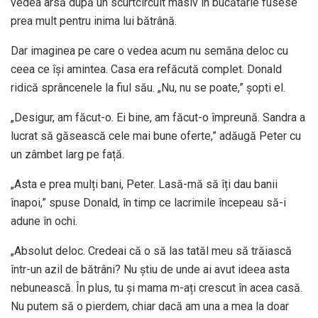
vedea arsă după un scurtcircuit masiv în bucătărie fusese
prea mult pentru inima lui bătrână.
Dar imaginea pe care o vedea acum nu semăna deloc cu
ceea ce își amintea. Casa era refăcută complet. Donald
ridică sprâncenele la fiul său. „Nu, nu se poate,” șopti el.
„Desigur, am făcut-o. Ei bine, am făcut-o împreună. Sandra a
lucrat să găsească cele mai bune oferte,” adăugă Peter cu
un zâmbet larg pe față.
„Asta e prea mulți bani, Peter. Lasă-mă să îți dau banii
înapoi,” spuse Donald, în timp ce lacrimile începeau să-i
adune în ochi.
„Absolut deloc. Credeai că o să las tatăl meu să trăiască
într-un azil de bătrâni? Nu știu de unde ai avut ideea asta
nebunească. În plus, tu și mama m-ați crescut în acea casă.
Nu putem să o pierdem, chiar dacă am una a mea la doar