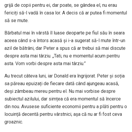
grijă de copii pentru ei, dar poate, se gândea el, nu erau
fericiți să-l vadă în casa lor. A decis că ar putea fi momentul
să se mute.
Bărbatul mai în vârstă îl luase deoparte pe fiul său în seara
aceea când s-a întors acasă și i-a sugerat să-l mute într-un
azil de bătrâni, dar Peter a spus că ar trebui să mai discute
despre asta mai târziu. „Tati, nu e momentul acum pentru
asta. Vom vorbi despre asta mai târziu.”
Au trecut câteva luni, iar Donald era îngrijorat. Peter și soția
sa păreau epuizați de fiecare dată când ajungeau acasă,
deși zâmbeau mereu pentru el. Nu mai vorbise despre
subiectul azilului, dar simțea că era momentul să încerce
din nou. Avusese suficiente economii pentru a plăti pentru o
locuință decentă pentru vârstnici, așa că nu ar fi fost ceva
groaznic.