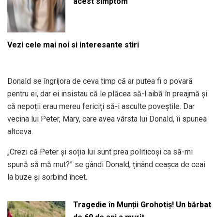
acest simptom
Vezi cele mai noi si interesante stiri
Donald se îngrijora de ceva timp că ar putea fi o povară
pentru ei, dar ei insistau că le plăcea să-l aibă în preajmă și
că nepoții erau mereu fericiți să-i asculte poveștile. Dar
vecina lui Peter, Mary, care avea vârsta lui Donald, îi spunea
altceva.
„Crezi că Peter și soția lui sunt prea politicoși ca să-mi
spună să mă mut?” se gândi Donald, ținând ceașca de ceai
la buze și sorbind încet.
Tragedie în Munții Grohotiș! Un bărbat