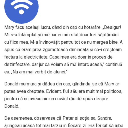
Mary făcu același lucru, dând din cap cu hotărâre. „Desigur!
Mi s-a întâmplat și mie, iar eu am stat doar trei săptămâni
cu fiica mea. M-a învinovățit pentru tot ce nu mergea bine. A
spus că eram prea zgomotoasă dimineața și că-i creșteam
factura la electricitate. Casa mea era doar în proces de
dezinfectare, dar jur că voiam să mă întorc acasă,” continuă
ea. „Nu am mai vorbit de atunci.”
Donald murmura și dădea din cap, gândindu-se că Mary ar
putea avea dreptate. Evident, fiul său era mult mai politicos,
pentru că nu aveau niciun cuvânt rău de spus despre
Donald.
De asemenea, observase că Peter și soția sa, Sandra,
ajungeau acasă tot mai târziu în fiecare zi. Era fericit să aibă