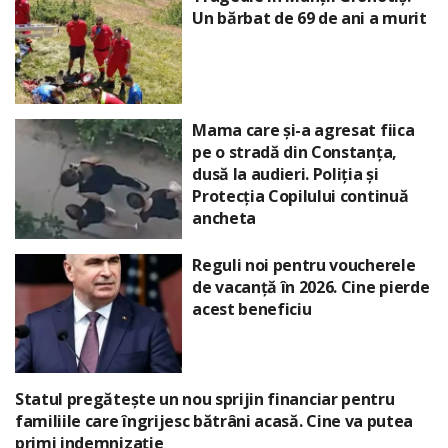
Un bărbat de 69 de ani a murit
Mama care și-a agresat fiica
pe o stradă din Constanța,
dusă la audieri. Poliția și
Protecția Copilului continuă
ancheta
Reguli noi pentru voucherele
de vacanță în 2026. Cine pierde
acest beneficiu
Statul pregătește un nou sprijin financiar pentru
familiile care îngrijesc bătrâni acasă. Cine va putea
primi indemnizație