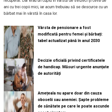
recuperat. Dar erau un cuplu în vârstă de treizeci și ceva de
ani cu trei copii mici, iar acum trebuiau să se descurce cu un
bărbat mai în vârstă în casa lor.
Vârsta de pensionare a fost
modificată pentru femei și bărbați:
tabel actualizat până în anul 2030
Decizie oficială privind certificatele
de handicap. Măsuri urgente anunțate
de autorități
Amețeala nu apare doar din cauza
oboselii sau anemiei. Șapte probleme
de sănătate pe care le poate ascunde