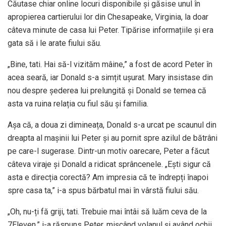
Căutase chiar online locuri disponibile și găsise unul în
apropierea cartierului lor din Chesapeake, Virginia, la doar
câteva minute de casa lui Peter. Tipărise informațiile și era
gata să i le arate fiului său.
„Bine, tati. Hai să-l vizităm mâine,” a fost de acord Peter în
acea seară, iar Donald s-a simțit ușurat. Mary insistase din
nou despre șederea lui prelungită și Donald se temea că
asta va ruina relația cu fiul său și familia.
Așa că, a doua zi dimineața, Donald s-a urcat pe scaunul din
dreapta al mașinii lui Peter și au pornit spre azilul de bătrâni
pe care-l sugerase. Dintr-un motiv oarecare, Peter a făcut
câteva viraje și Donald a ridicat sprâncenele. „Ești sigur că
asta e direcția corectă? Am impresia că te îndrepți înapoi
spre casa ta,” i-a spus bărbatul mai în vârstă fiului său.
„Oh, nu-ți fă griji, tati. Trebuie mai întâi să luăm ceva de la
7Eleven,” i-a răspuns Peter, mișcând volanul și având ochii