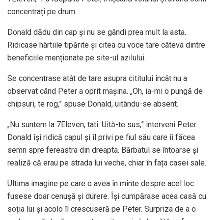
concentrați pe drum.
Donald dădu din cap și nu se gândi prea mult la asta.
Ridicase hârtiile tipărite și citea cu voce tare câteva dintre
beneficiile menționate pe site-ul azilului.
Se concentrase atât de tare asupra cititului încât nu a
observat când Peter a oprit mașina. „Oh, ia-mi o pungă de
chipsuri, te rog,” spuse Donald, uitându-se absent.
„Nu suntem la 7Eleven, tati. Uită-te sus,” interveni Peter.
Donald își ridică capul și îl privi pe fiul său care îi făcea
semn spre fereastra din dreapta. Bărbatul se întoarse și
realiză că erau pe strada lui veche, chiar în fața casei sale.
Ultima imagine pe care o avea în minte despre acel loc
fusese doar cenușă și durere. Își cumpărase acea casă cu
soția lui și acolo îl crescuseră pe Peter. Surpriza de a o