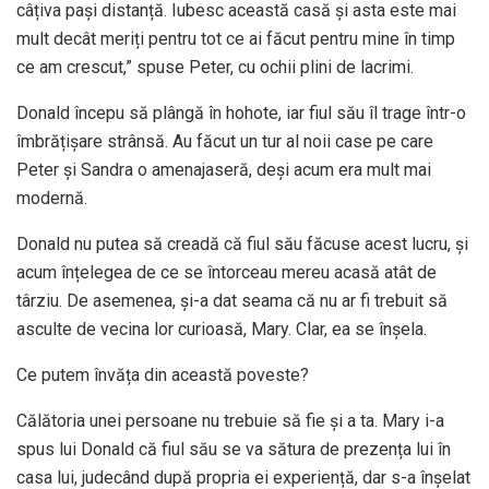
câțiva pași distanță. Iubesc această casă și asta este mai
mult decât meriți pentru tot ce ai făcut pentru mine în timp
ce am crescut,” spuse Peter, cu ochii plini de lacrimi.
Donald începu să plângă în hohote, iar fiul său îl trage într-o
îmbrățișare strânsă. Au făcut un tur al noii case pe care
Peter și Sandra o amenajaseră, deși acum era mult mai
modernă.
Donald nu putea să creadă că fiul său făcuse acest lucru, și
acum înțelegea de ce se întorceau mereu acasă atât de
târziu. De asemenea, și-a dat seama că nu ar fi trebuit să
asculte de vecina lor curioasă, Mary. Clar, ea se înșela.
Ce putem învăța din această poveste?
Călătoria unei persoane nu trebuie să fie și a ta. Mary i-a
spus lui Donald că fiul său se va sătura de prezența lui în
casa lui, judecând după propria ei experiență, dar s-a înșelat