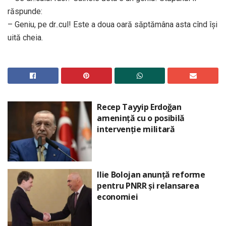
răspunde:
– Geniu, pe dr..cul! Este a doua oară săptămâna asta cînd îşi
uită cheia.
Recep Tayyip Erdoğan
amenință cu o posibilă
intervenție militară
Ilie Bolojan anunță reforme
pentru PNRR și relansarea
economiei