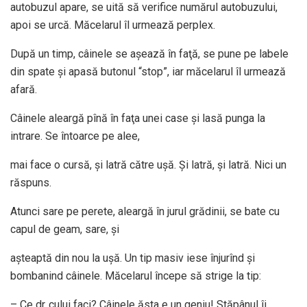
autobuzul apare, se uită să verifice numărul autobuzului,
apoi se urcă. Măcelarul îl urmează perplex.
După un timp, câinele se aşează în faţă, se pune pe labele
din spate şi apasă butonul “stop”, iar măcelarul îl urmează
afară.
Câinele aleargă pînă în faţa unei case şi lasă punga la
intrare. Se întoarce pe alee,
mai face o cursă, şi latră către uşă. Şi latră, şi latră. Nici un
răspuns.
Atunci sare pe perete, aleargă în jurul grădinii, se bate cu
capul de geam, sare, şi
aşteaptă din nou la uşă. Un tip masiv iese înjurînd şi
bombanind câinele. Măcelarul începe să strige la tip:
– Ce dr..cului faci? Câinele ăsta e un geniu! Stăpânul îi