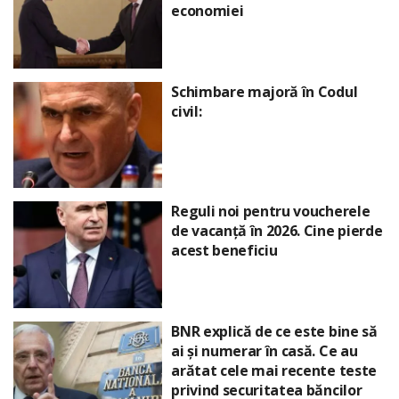
economiei
Schimbare majoră în Codul
civil:
Reguli noi pentru voucherele
de vacanță în 2026. Cine pierde
acest beneficiu
BNR explică de ce este bine să
ai și numerar în casă. Ce au
arătat cele mai recente teste
privind securitatea băncilor