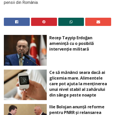
pensii din România.
Recep Tayyip Erdoğan
amenință cu o posibilă
intervenție militară
Ce să mănânci seara dacă ai
glicemia mare. Alimentele
care pot ajuta la menținerea
unui nivel stabil al zahărului
din sânge peste noapte
Ilie Bolojan anunță reforme
pentru PNRR și relansarea