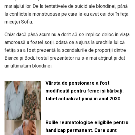
mariajului lor. De la tentativele de suicid ale blondinei, până
la conflictele monstruoase pe care le-au avut cei doi în faţa
micuţei Sofia.
Chiar dacă până acum nu a dorit să se implice deloc în viaţa
amoroasă a fostei soţii, odată ce a ajuns la urechile lui că
fetiţa sa a fost prezentă la scandalurile de proporţii dintre
Bianca şi Bodi, fostul prezentator nu s-a mai abţinut şi dat
un ultimatum blondinei.
Vârsta de pensionare a fost
modificată pentru femei și bărbați:
tabel actualizat până în anul 2030
Bolile reumatologice eligibile pentru
handicap permanent. Care sunt