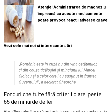
Atenție! Administrarea de magneziu
împreună cu aceste medicamente
poate provoca reacții adverse grave
Vezi cele mai noi si interesante stiri
„România este în criză nu din vina cetățenilor,
ci din cauza ticăloșiei și minciunii lui Marcel
Ciolacu și a celor care l-au susținut în fruntea
Guvernului”
, a declarat Gheorghe.
Fonduri cheltuite fără criterii clare: peste
65 de miliarde de lei
Vlad Gheorghe îl acuză pe fostul premier că a direcționat în