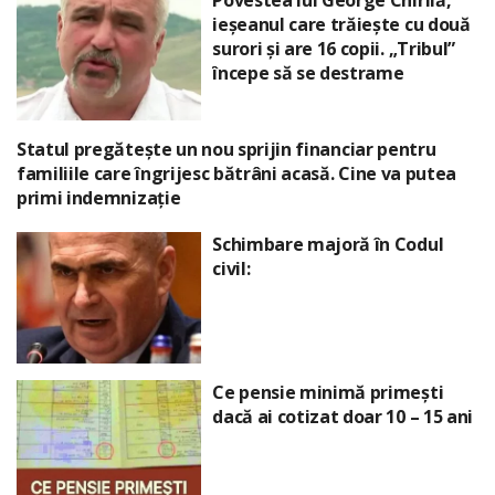
Povestea lui George Chirilă,
ieșeanul care trăiește cu două
surori și are 16 copii. „Tribul”
începe să se destrame
Statul pregătește un nou sprijin financiar pentru
familiile care îngrijesc bătrâni acasă. Cine va putea
primi indemnizație
Schimbare majoră în Codul
civil:
Ce pensie minimă primești
dacă ai cotizat doar 10 – 15 ani