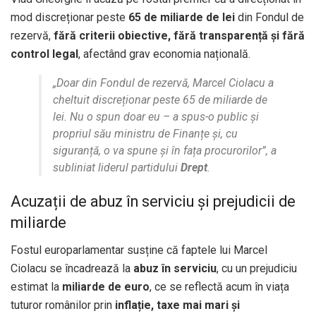
mod discreționar peste
65 de miliarde de lei
din Fondul de
rezervă,
fără criterii obiective, fără transparență și fără
control legal
, afectând grav economia națională.
„Doar din Fondul de rezervă, Marcel Ciolacu a
cheltuit discreționar peste 65 de miliarde de
lei. Nu o spun doar eu – a spus-o public și
propriul său ministru de Finanțe și, cu
siguranță, o va spune și în fața procurorilor”
, a
subliniat liderul partidului
Drept
.
Acuzații de abuz în serviciu și prejudicii de
miliarde
Fostul europarlamentar susține că faptele lui Marcel
Ciolacu se încadrează la
abuz în serviciu
, cu un prejudiciu
estimat la
miliarde de euro
, ce se reflectă acum în viața
tuturor românilor prin
inflație, taxe mai mari și