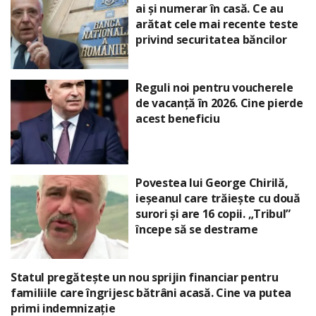
ai și numerar în casă. Ce au
arătat cele mai recente teste
privind securitatea băncilor
Reguli noi pentru voucherele
de vacanță în 2026. Cine pierde
acest beneficiu
Povestea lui George Chirilă,
ieșeanul care trăiește cu două
surori și are 16 copii. „Tribul”
începe să se destrame
Statul pregătește un nou sprijin financiar pentru
familiile care îngrijesc bătrâni acasă. Cine va putea
primi indemnizație