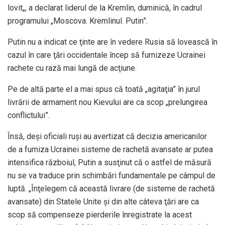
lovit„, a declarat liderul de la Kremlin, duminică, în cadrul
programului „Moscova. Kremlinul. Putin”.
Putin nu a indicat ce ţinte are în vedere Rusia să lovească în
cazul în care ţări occidentale încep să furnizeze Ucrainei
rachete cu rază mai lungă de acţiune.
Pe de altă parte el a mai spus că toată „agitaţia” în jurul
livrării de armament nou Kievului are ca scop „prelungirea
conflictului”.
Însă, deşi oficiali ruşi au avertizat că decizia americanilor
de a furniza Ucrainei sisteme de rachetă avansate ar putea
intensifica războiul, Putin a susţinut că o astfel de măsură
nu se va traduce prin schimbări fundamentale pe câmpul de
luptă. „Înţelegem că această livrare (de sisteme de rachetă
avansate) din Statele Unite şi din alte câteva ţări are ca
scop să compenseze pierderile înregistrate la acest