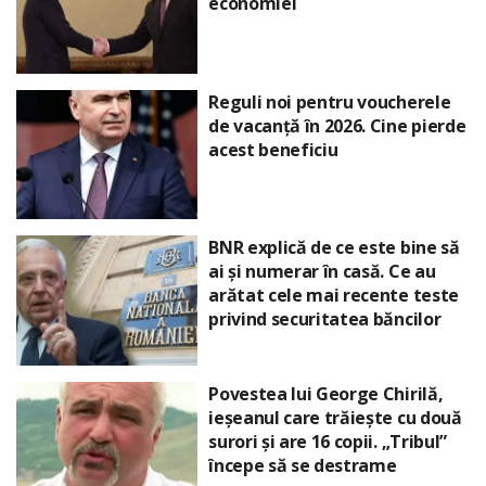
economiei
Reguli noi pentru voucherele
de vacanță în 2026. Cine pierde
acest beneficiu
BNR explică de ce este bine să
ai și numerar în casă. Ce au
arătat cele mai recente teste
privind securitatea băncilor
Povestea lui George Chirilă,
ieșeanul care trăiește cu două
surori și are 16 copii. „Tribul”
începe să se destrame