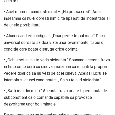
Cum ar fi:
• Acel moment cand esti uimit – „Nu pot sa cred”. Asta
inseamna ca nu-ti doresti nimic, te lipsesti de indentitate si
de unele posibilitati.
• Atunci cand esti indignat: „Doar peste trupul meu.” Daca
universul doreste sa dea viata unor evenimente, tu pui o
conditie care poate distruge orice dorinta.
• „Ochii mei sa nu te vada niciodata.” Spunand aceasta fraza
in timp ce te certi cu cineva inseamna ca renunti la propria
vedere doar ca sa nu vezi pe acel cineva. Acelasi lucru se
intampla si atunci cand spui – „ Sa nu te aud niciodata.”
• „Sa-ti iesi din minti.” Aceasta fraza poate fi perceputa de
subconstient ca o comanda capabila sa provoace
dezvoltarea unor boli mintale.
De asemenea au un impact negativ asupra oamenilor si