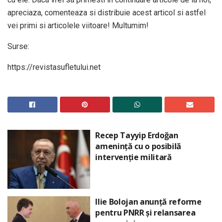
apreciaza, comenteaza si distribuie acest articol si astfel
vei primi si articolele viitoare! Multumim!
Surse:
https://revistasufletului.net
Recep Tayyip Erdoğan
amenință cu o posibilă
intervenție militară
Ilie Bolojan anunță reforme
pentru PNRR și relansarea