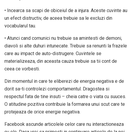
• Incearca sa scapi de obiceiul de a injura. Aceste cuvinte au
un efect distructiv, de aceea trebuie sa le excluzi din
vocabularul tau.
• Atunci cand comunici nu trebuie sa amintesti de demoni,
diavoli si alte duhuri intunecate. Trebuie sa renunti la frazele
care au impact de auto-distrugere. Cuvintele se
materializeaza, din aceasta cauza trebuie sa tii cont de
ceea ce vorbesti.
Din momentul in care te eliberezi de energia negativa e de
dorit sa-ti controlezi comportamentul. Dragostea si
respectul fata de tine insuti – cheia catre o viata cu suuces.
O atitudine pozitiva contribuie la formarea unui scut care te
protejeaza de orice energie negativa.
Facebook ascunde articolele celor care nu interactioneaza
cu ele. Daca vrei sa primesti in continuare articole de la noi,