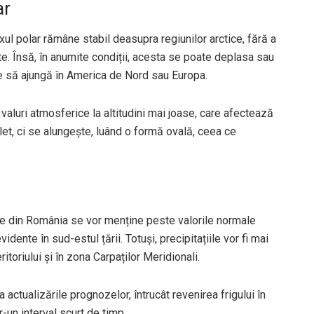
ar
exul polar rămâne stabil deasupra regiunilor arctice, fără a
e. Însă, în anumite condiții, acesta se poate deplasa sau
e să ajungă în America de Nord sau Europa.
aluri atmosferice la altitudini mai joase, care afectează
et, ci se alungește, luând o formă ovală, ceea ce
rile din România se vor menține peste valorile normale
dente în sud-estul țării. Totuși, precipitațiile vor fi mai
toriului și în zona Carpaților Meridionali.
actualizările prognozelor, întrucât revenirea frigului în
r-un interval scurt de timp.