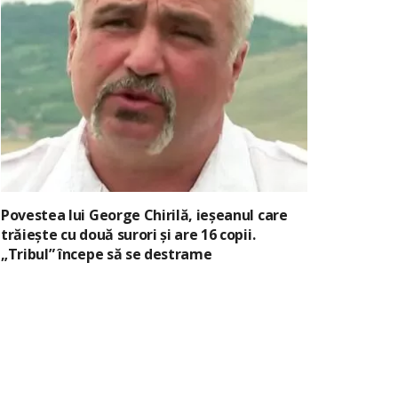
Povestea lui George Chirilă, ieșeanul care
trăiește cu două surori și are 16 copii.
„Tribul” începe să se destrame