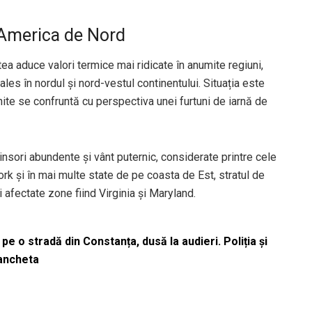
 America de Nord
tea aduce valori termice mai ridicate în anumite regiuni,
ales în nordul și nord-vestul continentului. Situația este
nite se confruntă cu perspectiva unei furtuni de iarnă de
nsori abundente și vânt puternic, considerate printre cele
ork și în mai multe state de pe coasta de Est, stratul de
afectate zone fiind Virginia și Maryland.
pe o stradă din Constanța, dusă la audieri. Poliția și
 ancheta