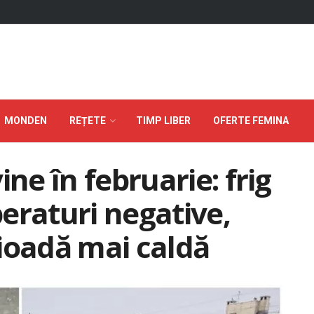
MONDEN
REȚETE
TIMP LIBER
OFERTE FEMINA
ine în februarie: frig
eraturi negative,
ioadă mai caldă