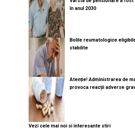
Vârsta de pensionare a fost m
în anul 2030
Bolile reumatologice eligibi
stabilite
Atenție! Administrarea de 
provoca reacții adverse gra
Vezi cele mai noi si interesante stiri