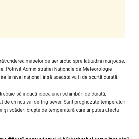
ătrunderea maselor de aer arctic spre latitudini mai joase,
ie. Potrivit Administrației Naționale de Meteorologie
e la nivel național, însă aceasta va fi de scurtă durată.
 trebuie să inducă ideea unei schimbări de durată,
cat de un nou val de frig sever. Sunt prognozate temperaturi
dar și scăderi bruște de temperatură care ar putea afecta