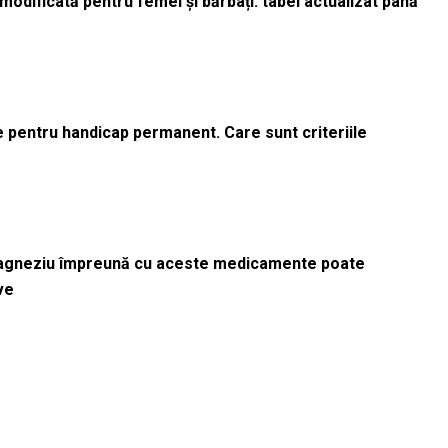
odificată pentru femei și bărbați: tabel actualizat până
le pentru handicap permanent. Care sunt criteriile
magneziu împreună cu aceste medicamente poate
ve