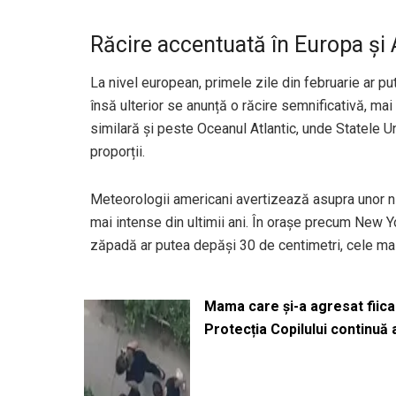
Răcire accentuată în Europa și
La nivel european, primele zile din februarie ar pu
însă ulterior se anunță o răcire semnificativă, mai 
similară și peste Oceanul Atlantic, unde Statele U
proporții.
Meteorologii americani avertizează asupra unor ni
mai intense din ultimii ani. În orașe precum New Y
zăpadă ar putea depăși 30 de centimetri, cele mai 
Mama care și-a agresat fiica 
Protecția Copilului continuă