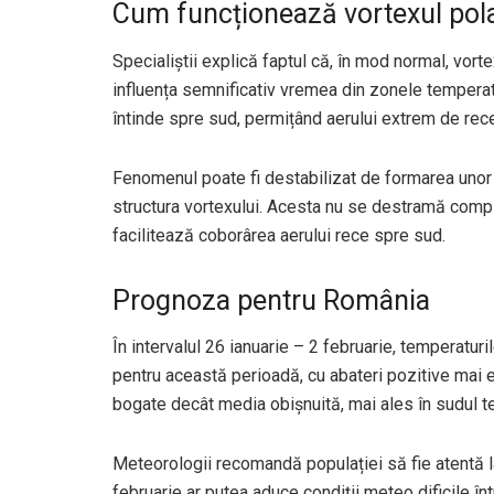
Cum funcționează vortexul pol
Specialiștii explică faptul că, în mod normal, vort
influența semnificativ vremea din zonele temperat
întinde spre sud, permițând aerului extrem de rec
Fenomenul poate fi destabilizat de formarea unor v
structura vortexului. Acesta nu se destramă compl
facilitează coborârea aerului rece spre sud.
Prognoza pentru România
În intervalul 26 ianuarie – 2 februarie, temperatu
pentru această perioadă, cu abateri pozitive mai evi
bogate decât media obișnuită, mai ales în sudul teri
Meteorologii recomandă populației să fie atentă la 
februarie ar putea aduce condiții meteo dificile înt