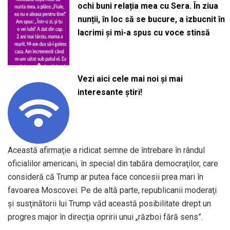
ochi buni relația mea cu Sera. În ziua
nunții, în loc să se bucure, a izbucnit în
lacrimi și mi-a spus cu voce stinsă
Vezi aici cele mai noi și mai
interesante știri!
Această afirmaţie a ridicat semne de întrebare în rândul
oficialilor americani, în special din tabăra democraţilor, care
consideră că Trump ar putea face concesii prea mari în
favoarea Moscovei. Pe de altă parte, republicanii moderaţi
şi susţinătorii lui Trump văd această posibilitate drept un
progres major în direcţia opririi unui „război fără sens”.