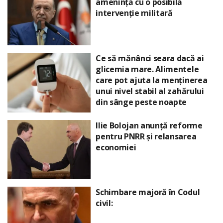
amenință cu o posibilă
intervenție militară
Ce să mănânci seara dacă ai
glicemia mare. Alimentele
care pot ajuta la menținerea
unui nivel stabil al zahărului
din sânge peste noapte
Ilie Bolojan anunță reforme
pentru PNRR și relansarea
economiei
Schimbare majoră în Codul
civil: