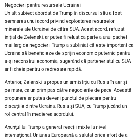
Negocieri pentru resursele Ucrainei
Un alt subiect abordat de Trump în discursul său a fost
semnarea unui acord privind exploatarea resurselor
minerale ale Ucrainei de către SUA. Acest acord, refuzat
iniţial de Zelenski, ar putea fi reluat ca parte a unui pachet
mai larg de negocieri. Trump a subliniat că este important ca
Ucraina să beneficieze de sprijin economic puternic pentru
a-şi reconstrui economia, sugerând că parteneriatul cu SUA
ar fi cheia pentru o redresare rapidă.
Anterior, Zelenski a propus un armistiţiu cu Rusia în aer şi
pe mare, ca un prim pas către negocierile de pace. Această
propunere ar putea deveni punctul de plecare pentru
discuţiile dintre Ucraina, Rusia şi SUA, cu Trump jucând un
rol central în medierea acordului.
Anunţul lui Trump a generat reacţii mixte la nivel
internaţional. Uniunea Europeană a salutat orice efort de a