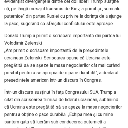
evidenţiat divergenţele dintre cei doi lideri. Trump susţine
că, pe lângă mesajul transmis de Kiev, a primit şi „semnale
puternice” din partea Rusiei cu privire la dorinţa de a ajunge
la pace, sugerând că sfârşitul conflictului este aproape.
Donald Trump a primit o scrisoare importantă din partea lui
Volodimir Zelenski
„Am primit o scrisoare importantă de la președintele
ucrainean Zelenski. Scrisoarea spune că Ucraina este
pregătită să se așeze la masa negocierilor cât mai curând
posibil pentru a se apropia de o pace durabilă”, a declarat
președintele american într-un discurs în Congres.
Într-un discurs susţinut în faţa Congresului SUA, Trump a
citat din scrisoarea trimisă de liderul ucrainean, subliniind
că Ucraina este pregătită să se aşeze la masa negocierilor
pentru a obţine o pace durabilă. „Echipa mea și cu mine
suntem gata să lucrăm sub conducerea puternică a