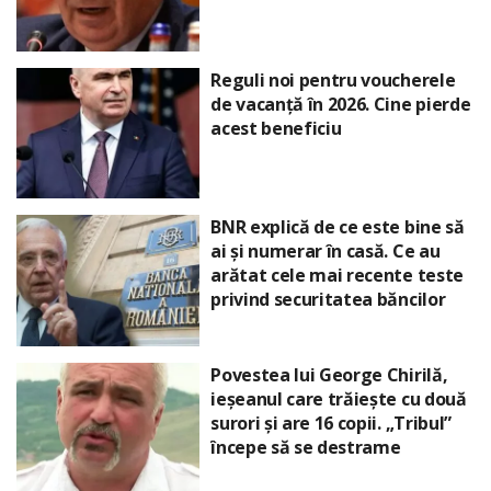
Reguli noi pentru voucherele
de vacanță în 2026. Cine pierde
acest beneficiu
BNR explică de ce este bine să
ai și numerar în casă. Ce au
arătat cele mai recente teste
privind securitatea băncilor
Povestea lui George Chirilă,
ieșeanul care trăiește cu două
surori și are 16 copii. „Tribul”
începe să se destrame