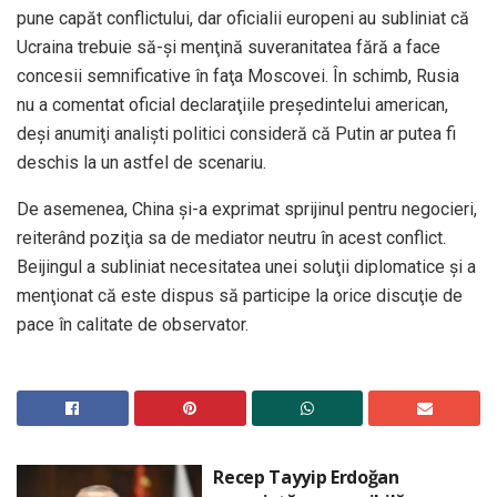
pune capăt conflictului, dar oficialii europeni au subliniat că
Ucraina trebuie să-şi menţină suveranitatea fără a face
concesii semnificative în faţa Moscovei. În schimb, Rusia
nu a comentat oficial declaraţiile preşedintelui american,
deşi anumiţi analişti politici consideră că Putin ar putea fi
deschis la un astfel de scenariu.
De asemenea, China şi-a exprimat sprijinul pentru negocieri,
reiterând poziţia sa de mediator neutru în acest conflict.
Beijingul a subliniat necesitatea unei soluţii diplomatice şi a
menţionat că este dispus să participe la orice discuţie de
pace în calitate de observator.
Recep Tayyip Erdoğan