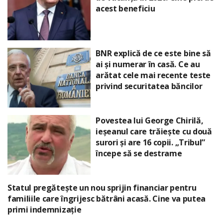
acest beneficiu
BNR explică de ce este bine să
ai și numerar în casă. Ce au
arătat cele mai recente teste
privind securitatea băncilor
Povestea lui George Chirilă,
ieșeanul care trăiește cu două
surori și are 16 copii. „Tribul”
începe să se destrame
Statul pregătește un nou sprijin financiar pentru
familiile care îngrijesc bătrâni acasă. Cine va putea
primi indemnizație