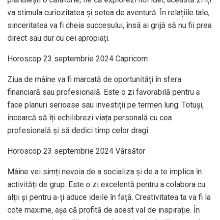
va stimula curiozitatea și setea de aventură. În relațiile tale,
sinceritatea va fi cheia succesului, însă ai grijă să nu fii prea
direct sau dur cu cei apropiați.
Horoscop 23 septembrie 2024 Capricorn
Ziua de mâine va fi marcată de oportunități în sfera
financiară sau profesională. Este o zi favorabilă pentru a
face planuri serioase sau investiții pe termen lung. Totuși,
încearcă să îți echilibrezi viața personală cu cea
profesională și să dedici timp celor dragi.
Horoscop 23 septembrie 2024 Vărsător
Mâine vei simți nevoia de a socializa și de a te implica în
activități de grup. Este o zi excelentă pentru a colabora cu
alții și pentru a-ți aduce ideile în față. Creativitatea ta va fi la
cote maxime, așa că profită de acest val de inspirație. În