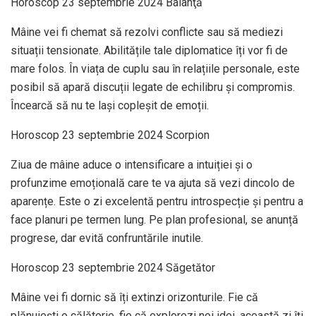
Horoscop 23 septembrie 2024 Balanţă
Mâine vei fi chemat să rezolvi conflicte sau să mediezi
situații tensionate. Abilitățile tale diplomatice îți vor fi de
mare folos. În viața de cuplu sau în relațiile personale, este
posibil să apară discuții legate de echilibru și compromis.
Încearcă să nu te lași copleșit de emoții.
Horoscop 23 septembrie 2024 Scorpion
Ziua de mâine aduce o intensificare a intuiției și o
profunzime emoțională care te va ajuta să vezi dincolo de
aparențe. Este o zi excelentă pentru introspecție și pentru a
face planuri pe termen lung. Pe plan profesional, se anunță
progrese, dar evită confruntările inutile.
Horoscop 23 septembrie 2024 Săgetător
Mâine vei fi dornic să îți extinzi orizonturile. Fie că
plănuiești o călătorie, fie că explorezi noi idei, această zi îți