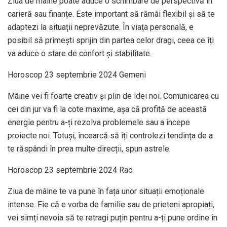
Ziua de mâine poate aduce o schimbare de perspectivă în
carieră sau finanțe. Este important să rămâi flexibil și să te
adaptezi la situații neprevăzute. În viața personală, e
posibil să primești sprijin din partea celor dragi, ceea ce îți
va aduce o stare de confort și stabilitate.
Horoscop 23 septembrie 2024 Gemeni
Mâine vei fi foarte creativ și plin de idei noi. Comunicarea cu
cei din jur va fi la cote maxime, așa că profită de această
energie pentru a-ți rezolva problemele sau a începe
proiecte noi. Totuși, încearcă să îți controlezi tendința de a
te răspândi în prea multe direcții, spun astrele.
Horoscop 23 septembrie 2024 Rac
Ziua de mâine te va pune în fața unor situații emoționale
intense. Fie că e vorba de familie sau de prieteni apropiați,
vei simți nevoia să te retragi puțin pentru a-ți pune ordine în