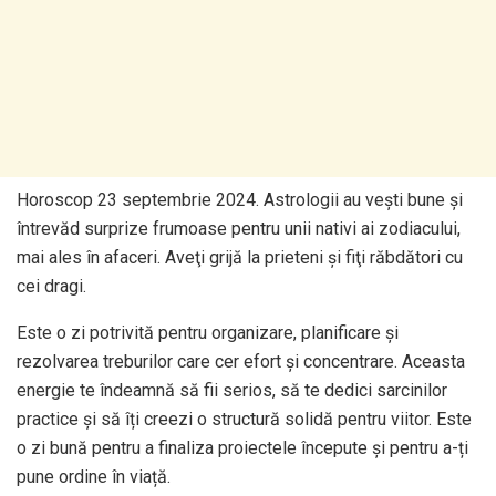
Horoscop 23 septembrie 2024. Astrologii au veşti bune şi
întrevăd surprize frumoase pentru unii nativi ai zodiacului,
mai ales în afaceri. Aveţi grijă la prieteni şi fiţi răbdători cu
cei dragi.
Este o zi potrivită pentru organizare, planificare și
rezolvarea treburilor care cer efort și concentrare. Aceasta
energie te îndeamnă să fii serios, să te dedici sarcinilor
practice și să îți creezi o structură solidă pentru viitor. Este
o zi bună pentru a finaliza proiectele începute și pentru a-ți
pune ordine în viață.