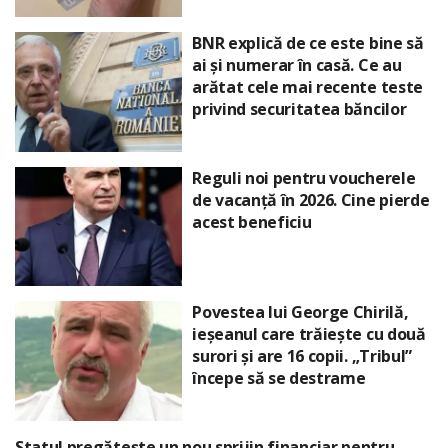
BNR explică de ce este bine să
ai și numerar în casă. Ce au
arătat cele mai recente teste
privind securitatea băncilor
Reguli noi pentru voucherele
de vacanță în 2026. Cine pierde
acest beneficiu
Povestea lui George Chirilă,
ieșeanul care trăiește cu două
surori și are 16 copii. „Tribul”
începe să se destrame
Statul pregătește un nou sprijin financiar pentru