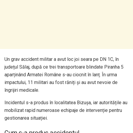
Un grav accident militar a avut loc joi seara pe DN 1C, în
județul Sălaj, după ce trei transportoare blindate Piranha 5
aparținând Armatei Române s-au ciocnit în lanț. În urma
impactului, 11 militari au fost răniți și au avut nevoie de
îngrijiri medicale.
Incidentul s-a produs în localitatea Bizușa, iar autoritățile au
mobilizat rapid numeroase echipaje de intervenție pentru
gestionarea situației.
Cum s-a produs accidentul