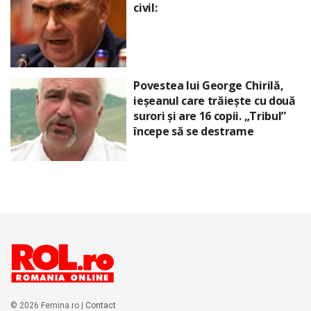
civil:
Povestea lui George Chirilă,
ieșeanul care trăiește cu două
surori și are 16 copii. „Tribul”
începe să se destrame
© 2026 Femina.ro |
Contact