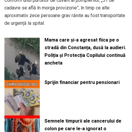
Conform unui purtător de cuvânt al pompierilor, „51 de
cadavre se află în morga provizorie”, în timp ce alte
aproximativ zece persoane grav rănite au fost transportate
de urgență la spital.
Mama care și-a agresat fiica pe o
stradă din Constanța, dusă la audieri.
Poliția și Protecția Copilului continuă
ancheta
Sprijin financiar pentru pensionari
Semnele timpurii ale cancerului de
colon pe care le-a ignorat o