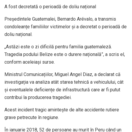
A fost decretată o perioadă de doliu național
Președintele Guatemalei, Bernardo Arévalo, a transmis
condoleanțe familiilor victimelor și a decretat o perioadă de
doliu național.
„Astăzi este o zi dificilă pentru familia guatemaleză.
Tragedia podului Belize este o durere națională”, a scris el,
conform aceleiași surse.
Ministrul Comunicațiilor, Miguel Angel Diaz, a declarat că
investigația va analiza atât starea tehnică a vehiculului, cât
și eventualele deficiențe de infrastructură care ar fi putut
contribui la producerea tragediei.
Acest incident tragic amintește de alte accidente rutiere
grave petrecute în regiune.
În ianuarie 2018, 52 de persoane au murit în Peru când un