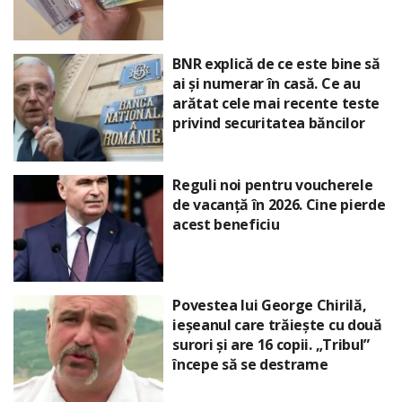
BNR explică de ce este bine să
ai și numerar în casă. Ce au
arătat cele mai recente teste
privind securitatea băncilor
Reguli noi pentru voucherele
de vacanță în 2026. Cine pierde
acest beneficiu
Povestea lui George Chirilă,
ieșeanul care trăiește cu două
surori și are 16 copii. „Tribul”
începe să se destrame