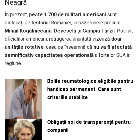
Neagră
În prezent,
peste 1.700 de militari americani
sunt
dislocați pe teritoriul României, în baze-cheie precum
Mihail Kogălniceanu
,
Deveselu
și
Câmpia Turzii
. Potrivit
oficialilor americani, retragerea anunțată vizează
doar
unitățile rotative
, ceea ce înseamnă că
nu va fi afectată
semnificativ capacitatea operațională
a forțelor SUA în
regiune.
Bolile reumatologice eligibile pentru
handicap permanent. Care sunt
criteriile stabilite
Obligații noi de transparență pentru
companii