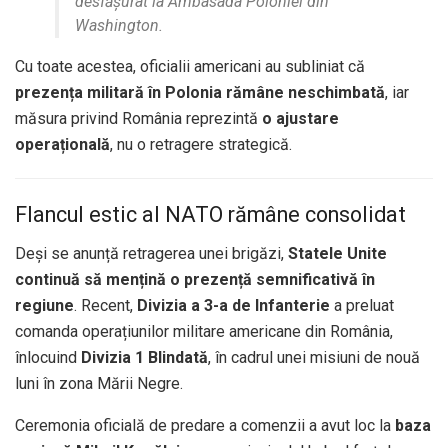
desfășurat la Ambasada Poloniei din
Washington.
Cu toate acestea, oficialii americani au subliniat că
prezența militară în Polonia rămâne neschimbată
, iar
măsura privind România reprezintă
o ajustare
operațională
, nu o retragere strategică.
Flancul estic al NATO rămâne consolidat
Deși se anunță retragerea unei brigăzi,
Statele Unite
continuă să mențină o prezență semnificativă în
regiune
. Recent,
Divizia a 3-a de Infanterie
a preluat
comanda operațiunilor militare americane din România,
înlocuind
Divizia 1 Blindată
, în cadrul unei misiuni de nouă
luni în zona Mării Negre.
Ceremonia oficială de predare a comenzii a avut loc la
baza