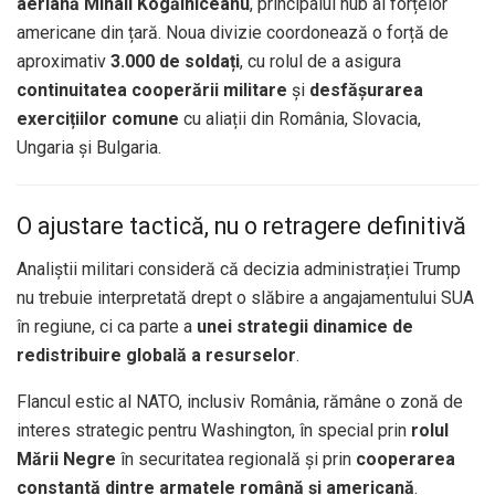
aeriană Mihail Kogălniceanu
, principalul hub al forțelor
americane din țară. Noua divizie coordonează o forță de
aproximativ
3.000 de soldați
, cu rolul de a asigura
continuitatea cooperării militare
și
desfășurarea
exercițiilor comune
cu aliații din România, Slovacia,
Ungaria și Bulgaria.
O ajustare tactică, nu o retragere definitivă
Analiștii militari consideră că decizia administrației Trump
nu trebuie interpretată drept o slăbire a angajamentului SUA
în regiune, ci ca parte a
unei strategii dinamice de
redistribuire globală a resurselor
.
Flancul estic al NATO, inclusiv România, rămâne o zonă de
interes strategic pentru Washington, în special prin
rolul
Mării Negre
în securitatea regională și prin
cooperarea
constantă dintre armatele română și americană
.