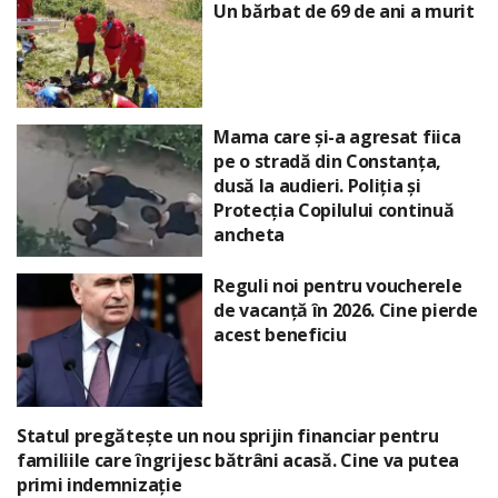
Un bărbat de 69 de ani a murit
Mama care și-a agresat fiica
pe o stradă din Constanța,
dusă la audieri. Poliția și
Protecția Copilului continuă
ancheta
Reguli noi pentru voucherele
de vacanță în 2026. Cine pierde
acest beneficiu
Statul pregătește un nou sprijin financiar pentru
familiile care îngrijesc bătrâni acasă. Cine va putea
primi indemnizație