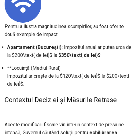
Pentru a ilustra magnitudinea scumpirilor, au fost oferite
două exemple de impact:
Apartament (București):
Impozitul anual ar putea urca de
la
$200\text{ de lei}$
la
$350\text{ de lei}$
.
**Locuință (Mediul Rural):
Impozitul ar crește de la $120\text{ de lei}$ la $200\text{
de lei}$.
Contextul Deciziei și Măsurile Retrase
Aceste modificări fiscale vin într-un context de presiune
intensă, Guvernul căutând soluții pentru
echilibrarea