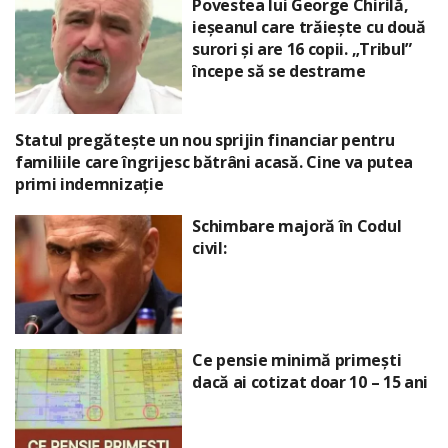
Povestea lui George Chirilă,
ieșeanul care trăiește cu două
surori și are 16 copii. „Tribul”
începe să se destrame
Statul pregătește un nou sprijin financiar pentru
familiile care îngrijesc bătrâni acasă. Cine va putea
primi indemnizație
Schimbare majoră în Codul
civil:
Ce pensie minimă primești
dacă ai cotizat doar 10 – 15 ani