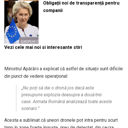
Obligații noi de transparență pentru
companii
Vezi cele mai noi si interesante stiri
Ministrul Apărării a explicat că astfel de situații sunt dificile
din punct de vedere operațional:
„Nu poți să dai o dronă jos dacă asta
presupune explozia deasupra a două-trei
case. Armata Română analizează toate aceste
scenarii.”
Acesta a subliniat că uneori dronele pot intra pentru scurt
timp în zone foarte înguste, greu de detectat, din cauza