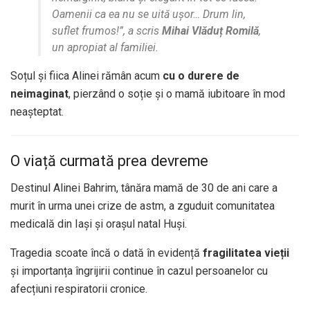
Oamenii ca ea nu se uită ușor… Drum lin,
suflet frumos!”, a scris
Mihai Vlăduț Romilă
,
un apropiat al familiei.
Soțul și fiica Alinei rămân acum
cu o durere de
neimaginat
, pierzând o soție și o mamă iubitoare în mod
neașteptat.
O viață curmată prea devreme
Destinul Alinei Bahrim, tânăra mamă de 30 de ani care a
murit în urma unei crize de astm, a zguduit comunitatea
medicală din Iași și orașul natal Huși.
Tragedia scoate încă o dată în evidență
fragilitatea vieții
și importanța îngrijirii continue în cazul persoanelor cu
afecțiuni respiratorii cronice.