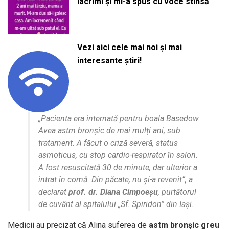
lacrimi și mi-a spus cu voce stinsă
Vezi aici cele mai noi și mai
interesante știri!
„Pacienta era internată pentru boala Basedow.
Avea astm bronșic de mai mulți ani, sub
tratament. A făcut o criză severă, status
asmoticus, cu stop cardio-respirator în salon.
A fost resuscitată 30 de minute, dar ulterior a
intrat în comă. Din păcate, nu și-a revenit”, a
declarat
prof. dr. Diana Cimpoeșu
, purtătorul
de cuvânt al spitalului „Sf. Spiridon” din Iași.
Medicii au precizat că Alina suferea de
astm bronșic greu