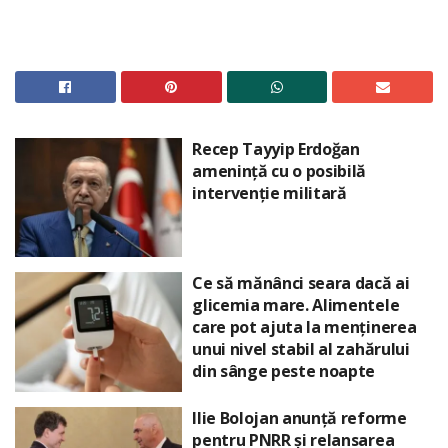
Recep Tayyip Erdoğan
amenință cu o posibilă
intervenție militară
Ce să mănânci seara dacă ai
glicemia mare. Alimentele
care pot ajuta la menținerea
unui nivel stabil al zahărului
din sânge peste noapte
Ilie Bolojan anunță reforme
pentru PNRR și relansarea