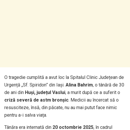
O tragedie cumplită a avut loc la Spitalul Clinic Județean de
Urgență „Sf. Spiridon” din Iași.
Alina Bahrim
, o tânără de 30
de ani din
Huși, județul Vaslui
, a murit după ce a suferit o
criză severă de astm bronșic
. Medicii au încercat să o
resusciteze, însă, din păcate, nu au mai putut face nimic
pentru a-i salva viața.
Tânăra era internată din
20 octombrie 2025
, în cadrul