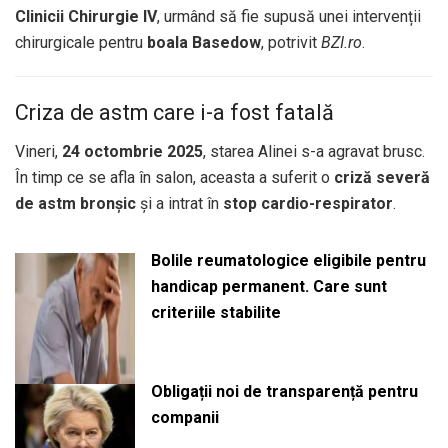
Clinicii Chirurgie IV
, urmând să fie supusă unei intervenții
chirurgicale pentru
boala Basedow
, potrivit
BZI.ro
.
Criza de astm care i-a fost fatală
Vineri,
24 octombrie 2025
, starea Alinei s-a agravat brusc.
În timp ce se afla în salon, aceasta a suferit o
criză severă
de astm bronșic
și a intrat în
stop cardio-respirator
.
Bolile reumatologice eligibile pentru
handicap permanent. Care sunt
criteriile stabilite
Obligații noi de transparență pentru
companii