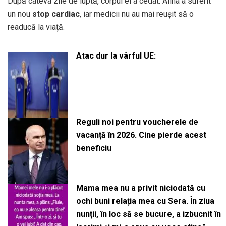
După câteva zile de luptă, corpul ei a cedat. Alina a suferit
un nou
stop cardiac
, iar medicii nu au mai reușit să o
readucă la viață.
Atac dur la vârful UE:
Reguli noi pentru voucherele de
vacanță în 2026. Cine pierde acest
beneficiu
Mama mea nu a privit niciodată cu
ochi buni relația mea cu Sera. În ziua
nunții, în loc să se bucure, a izbucnit în