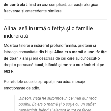
de controlat
, fiind un caz complicat, cu reacții alergice
frecvente și antecedente similare.
Alina lasă în urmă o fetiță și o familie
îndurerată
Moartea tinerei a îndurerat profund familia, prietenii și
întreaga comunitate din Huși.
Alina era mamă a unei fetițe
de doar 7 ani
și era descrisă de cei care au cunoscut-o
drept o persoană
bună, blândă și mereu cu zâmbetul pe
buze
.
Pe rețelele sociale, apropiații i-au adus mesaje
emoționante de adio.
„Uneori, viața ne surprinde în cel mai dur mod
posibil. Ea era o mamă și o soție cu un suflet
nemărginit, blând și elegant în tot ce făcea.