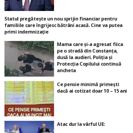
Statul pregătește un nou sprijin financiar pentru
familiile care îngrijesc bătrâni acasă. Cine va putea
primi indemnizație
Mama care și-a agresat fiica
pe o stradă din Constanța,
dusă la audieri. Poliția și
Protecția Copilului continuă
ancheta
Ce pensie minimă primești
dacă ai cotizat doar 10 – 15 ani
Atac dur la vârful UE: