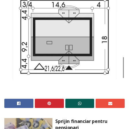
Sprijin financiar pentru
pensionari