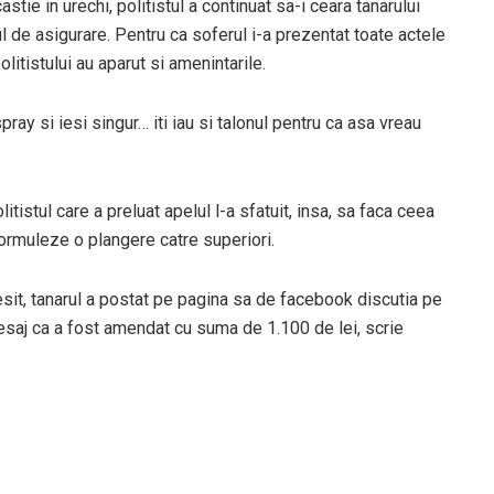
tie in urechi, politistul a continuat sa-i ceara tanarului
nul de asigurare. Pentru ca soferul i-a prezentat toate actele
litistului au aparut si amenintarile.
pray si iesi singur… iti iau si talonul pentru ca asa vreau
litistul care a preluat apelul l-a sfatuit, insa, sa faca ceea
formuleze o plangere catre superiori.
 a iesit, tanarul a postat pe pagina sa de facebook discutia pe
mesaj ca a fost amendat cu suma de 1.100 de lei, scrie