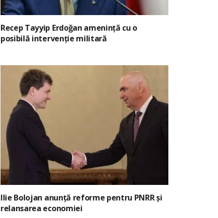
Recep Tayyip Erdoğan amenință cu o
posibilă intervenție militară
Ilie Bolojan anunță reforme pentru PNRR și
relansarea economiei