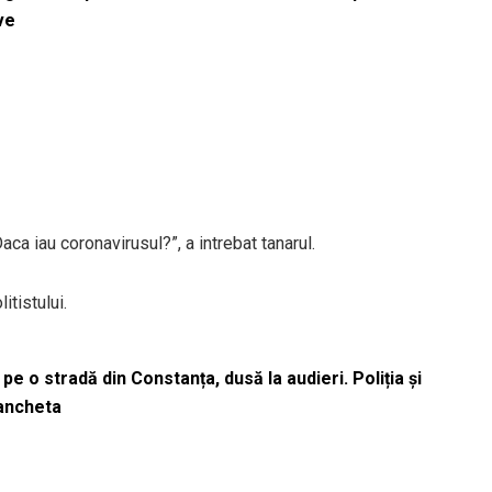
ve
Daca iau coronavirusul?”, a intrebat tanarul.
itistului.
pe o stradă din Constanța, dusă la audieri. Poliția și
 ancheta