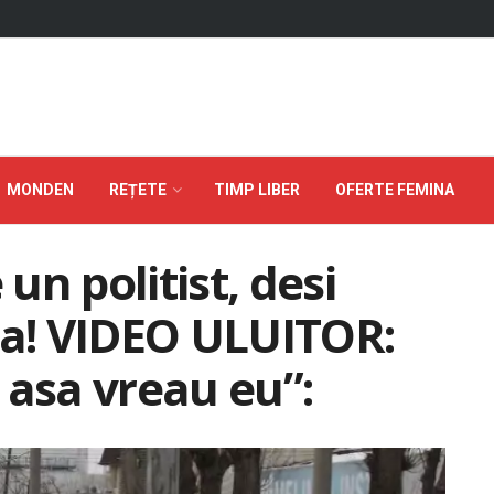
MONDEN
REȚETE
TIMP LIBER
OFERTE FEMINA
n politist, desi
la! VIDEO ULUITOR:
a asa vreau eu”: