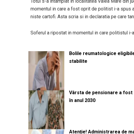
Totul s-a intamplat in localitatea Valea Mare din ju
momentul in care a fost oprit de politist i-a spus
niste cartofi. Asta scria si in declaratia pe care t
Soferul a ripostat in momentul in care politistul i-a
Bolile reumatologice eligibi
stabilite
Vârsta de pensionare a fost m
în anul 2030
Atenție! Administrarea de 