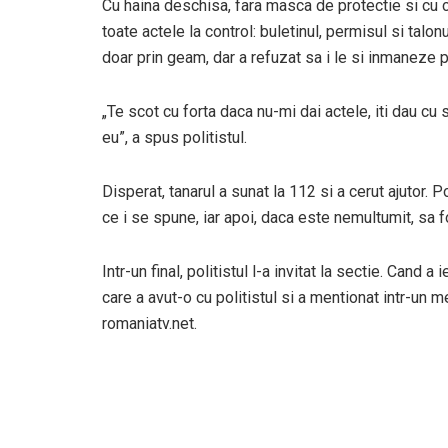
Cu haina deschisa, fara masca de protectie si cu cas
toate actele la control: buletinul, permisul si talo
doar prin geam, dar a refuzat sa i le si inmaneze po
„Te scot cu forta daca nu-mi dai actele, iti dau cu s
eu”, a spus politistul.
Disperat, tanarul a sunat la 112 si a cerut ajutor. Po
ce i se spune, iar apoi, daca este nemultumit, sa 
Intr-un final, politistul l-a invitat la sectie. Cand
care a avut-o cu politistul si a mentionat intr-un 
romaniatv.net.