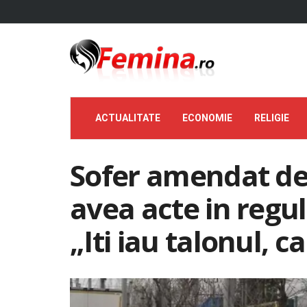
ACTUALITATE
ECONOMIE
RELIGIE
Sofer amendat de u
avea acte in regu
„Iti iau talonul, c