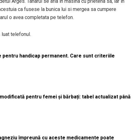
detul Arges. Tanarul se afla in masina cu prietena sa, iar in
 acestuia ca fusese la bunica lui si mergea sa cumpere
anarul o avea completata pe telefon.
 luat telefonul.
le pentru handicap permanent. Care sunt criteriile
odificată pentru femei și bărbați: tabel actualizat până
magneziu împreună cu aceste medicamente poate