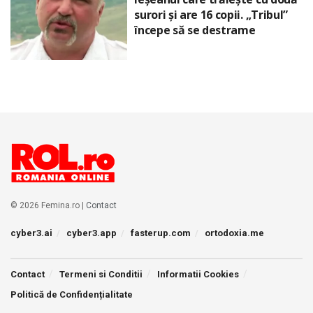
surori și are 16 copii. „Tribul”
începe să se destrame
© 2026 Femina.ro |
Contact
cyber3.ai
cyber3.app
fasterup.com
ortodoxia.me
Contact
Termeni si Conditii
Informatii Cookies
Politică de Confidențialitate