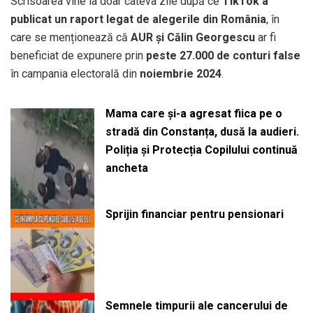
Scrisoarea vine la doar câteva zile după ce
TikTok a
publicat un raport legat de alegerile din România
, în
care se menționează că
AUR și Călin Georgescu
ar fi
beneficiat de expunere prin
peste 27.000 de conturi false
în campania electorală din
noiembrie 2024
.
Mama care și-a agresat fiica pe o
stradă din Constanța, dusă la audieri.
Poliția și Protecția Copilului continuă
ancheta
Sprijin financiar pentru pensionari
Semnele timpurii ale cancerului de