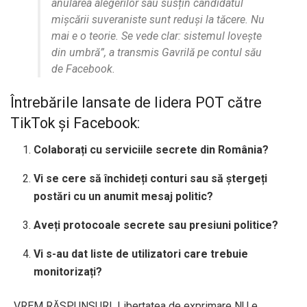
anularea alegerilor sau susțin candidatul
mișcării suveraniste sunt reduși la tăcere. Nu
mai e o teorie. Se vede clar: sistemul lovește
din umbră”, a transmis Gavrilă pe contul său
de Facebook.
Întrebările lansate de lidera POT către
TikTok și Facebook:
Colaborați cu serviciile secrete din România?
Vi se cere să închideți conturi sau să ștergeți
postări cu un anumit mesaj politic?
Aveți protocoale secrete sau presiuni politice?
Vi s-au dat liste de utilizatori care trebuie
monitorizați?
„VREM RĂSPUNSURI. Libertatea de exprimare NU e