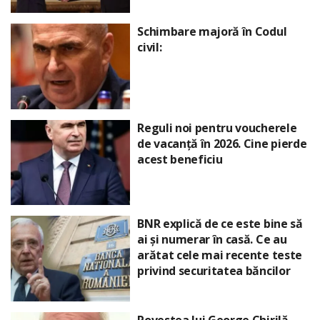
Schimbare majoră în Codul
civil:
Reguli noi pentru voucherele
de vacanță în 2026. Cine pierde
acest beneficiu
BNR explică de ce este bine să
ai și numerar în casă. Ce au
arătat cele mai recente teste
privind securitatea băncilor
Povestea lui George Chirilă,