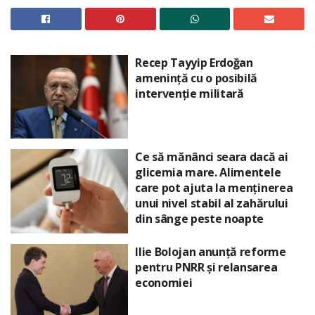
Recep Tayyip Erdoğan
amenință cu o posibilă
intervenție militară
Ce să mănânci seara dacă ai
glicemia mare. Alimentele
care pot ajuta la menținerea
unui nivel stabil al zahărului
din sânge peste noapte
Ilie Bolojan anunță reforme
pentru PNRR și relansarea
economiei