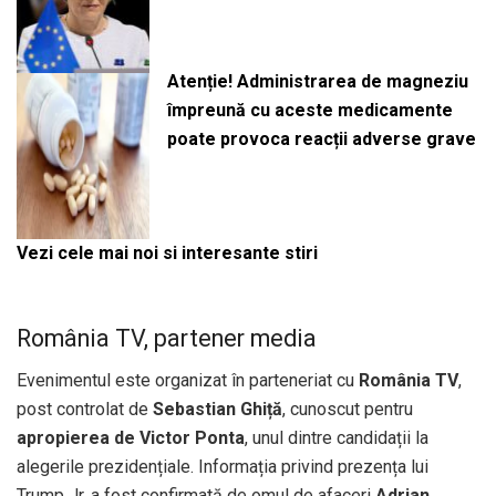
Atenție! Administrarea de magneziu
împreună cu aceste medicamente
poate provoca reacții adverse grave
Vezi cele mai noi si interesante stiri
România TV, partener media
Evenimentul este organizat în parteneriat cu
România TV
,
post controlat de
Sebastian Ghiță
, cunoscut pentru
apropierea de Victor Ponta
, unul dintre candidații la
alegerile prezidențiale. Informația privind prezența lui
Trump Jr. a fost confirmată de omul de afaceri
Adrian