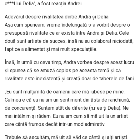
c***l lui Delia”, a fost reacția Andrei.
Adevărul despre rivalitatea dintre Andra și Delia
Așa cum spuneam, vreme îndelungată s-a vorbit despre o
presupusă rivalitate ce ar exista între Andra și Delia. Cele
două sunt artiste de succes, însă nu au colaborat niciodată,
fapt ce a alimentat și mai mult speculațiile.
Însă, în urmă cu ceva timp, Andra vorbea despre acest lucru
și spunea că se amuză copios pe această temă și că
rivalitate este inexistentă și creată doar de taberele de fani.
„Eu sunt mulțumită de oamenii care mă iubesc pe mine.
Culmea e că eu nu am un sentiment din ăsta de ranchiună,
de concurență. Suntem atât de diferite (n.r ea ți Delia). Ne
mai întâlnim și râdem. Eu nu am cum să mă uit la un artist
care cântă frumos decât într-un mod admirativ.
Trebuie să ascultăm, mă uit să văd ce cântă și alți artiști.