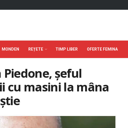
MONDEN
REȚETE
TIMP LIBER
OFERTE FEMINA
 Piedone, șeful
i cu masini la mâna
știe