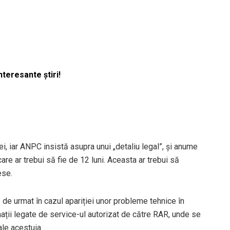
nteresante știri!
iei, iar ANPC insistă asupra unui „detaliu legal”, și anume
are ar trebui să fie de 12 luni. Aceasta ar trebui să
ese.
e urmat în cazul apariției unor probleme tehnice în
rmații legate de service-ul autorizat de către RAR, unde se
ale acestuia.