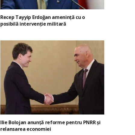
Recep Tayyip Erdoğan amenință cu o
posibilă intervenție militară
Ilie Bolojan anunță reforme pentru PNRR și
relansarea economiei