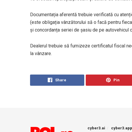
Documentația aferentă trebuie verificată cu atenție
(este obligația vânzătorului să o facă pentru fiec
și concordanța seriei de șasiu de pe autovehicul 
Dealerul trebuie să furnizeze certificatul fiscal 
la vânzare.
Share
Pin
cyber3.ai
cyber3.ap