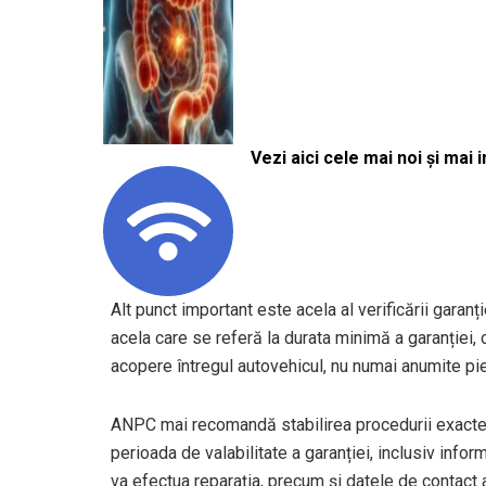
Vezi aici cele mai noi și mai i
Alt punct important este acela al verificării garanț
acela care se referă la durata minimă a garanției, c
acopere întregul autovehicul, nu numai anumite pi
ANPC mai recomandă stabilirea procedurii exacte d
perioada de valabilitate a garanției, inclusiv info
va efectua reparația, precum și datele de contact 