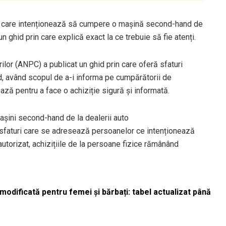
i care intenționează să cumpere o mașină second-hand de
 un ghid prin care explică exact la ce trebuie să fie atenți.
lor (ANPC) a publicat un ghid prin care oferă sfaturi
, având scopul de a-i informa pe cumpărătorii de
ă pentru a face o achiziție sigură și informată.
șini second-hand de la dealerii auto
sfaturi care se adresează persoanelor ce intenționează
utorizat, achizițiile de la persoane fizice rămânând
odificată pentru femei și bărbați: tabel actualizat până