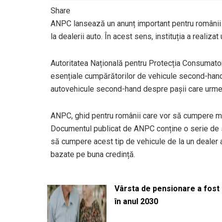
Share
ANPC lansează un anunț important pentru români
la dealerii auto. În acest sens, instituția a realizat
Autoritatea Națională pentru Protecția Consumatori
esențiale cumpărătorilor de vehicule second-hand
autovehicule second-hand despre pașii care urmeaz
ANPC, ghid pentru românii care vor să cumpere ma
Documentul publicat de ANPC conține o serie de 
să cumpere acest tip de vehicule de la un dealer a
bazate pe buna credință.
Vârsta de pensionare a fost m
în anul 2030