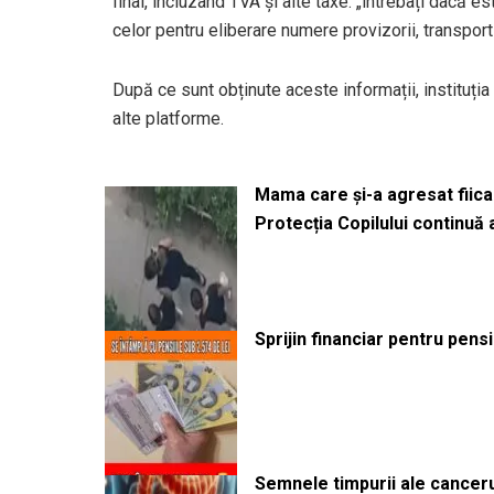
final, incluzând TVA și alte taxe: „întrebați dacă e
celor pentru eliberare numere provizorii, transport 
După ce sunt obținute aceste informații, instituț
alte platforme.
Mama care și-a agresat fiica 
Protecția Copilului continuă
Sprijin financiar pentru pens
Semnele timpurii ale canceru