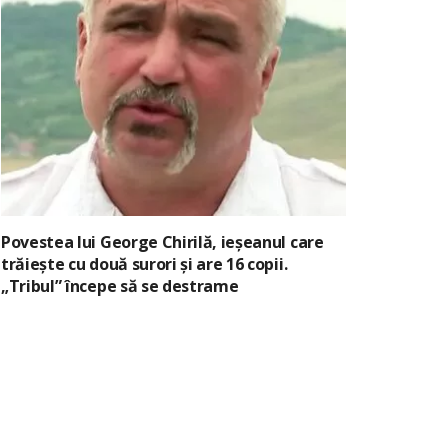
Povestea lui George Chirilă, ieșeanul care
trăiește cu două surori și are 16 copii.
„Tribul” începe să se destrame