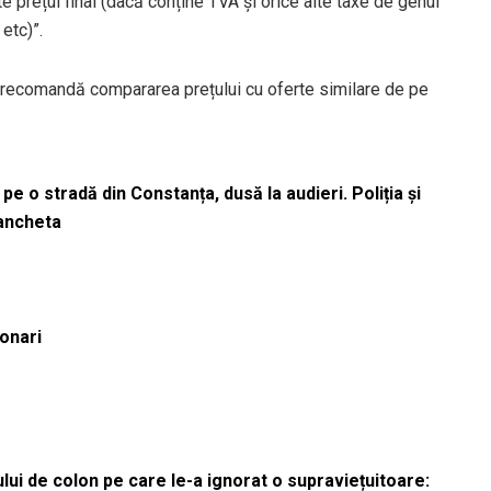
ste prețul final (dacă conține TVA și orice alte taxe de genul
etc)”.
ia recomandă compararea prețului cu oferte similare de pe
pe o stradă din Constanța, dusă la audieri. Poliția și
 ancheta
ionari
lui de colon pe care le-a ignorat o supraviețuitoare: