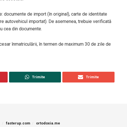
: documente de import (în original), carte de identitate
are autovehicul importat). De asemenea, trebuie verificată
cu cea din documente.
necesar înmatriculării, în termen de maximum 30 de zile de
Trimite
Trimite
p
fasterup.com
ortodoxia.me