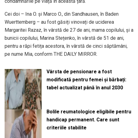
condamnările pe viață în această țară.
Cei doi – Ina O. și Marco O., din Sandhausen, în Baden
Wuerttemberg – au fost găsiți vinovați de uciderea
Margaritei Razaz, în vârstă de 27 de ani, mama copilului, și a
bunicii copilului, Marina Stețenko, în vârstă de 51 de ani,
pentru a răpi fetița acestora, în vârstă de cinci săptămâni,
pe nume Mia, conform THE DAILY MIRROR.
Vârsta de pensionare a fost
modificată pentru femei și bărbați:
tabel actualizat până în anul 2030
Bolile reumatologice eligibile pentru
handicap permanent. Care sunt
criteriile stabilite