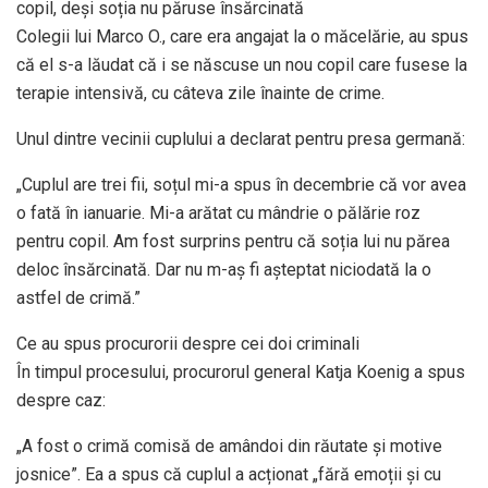
copil, deși soția nu păruse însărcinată
Colegii lui Marco O., care era angajat la o măcelărie, au spus
că el s-a lăudat că i se născuse un nou copil care fusese la
terapie intensivă, cu câteva zile înainte de crime.
Unul dintre vecinii cuplului a declarat pentru presa germană:
„Cuplul are trei fii, soțul mi-a spus în decembrie că vor avea
o fată în ianuarie. Mi-a arătat cu mândrie o pălărie roz
pentru copil. Am fost surprins pentru că soția lui nu părea
deloc însărcinată. Dar nu m-aș fi așteptat niciodată la o
astfel de crimă.”
Ce au spus procurorii despre cei doi criminali
În timpul procesului, procurorul general Katja Koenig a spus
despre caz:
„A fost o crimă comisă de amândoi din răutate și motive
josnice”. Ea a spus că cuplul a acționat „fără emoții și cu