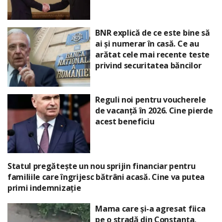
BNR explică de ce este bine să
ai și numerar în casă. Ce au
arătat cele mai recente teste
privind securitatea băncilor
Reguli noi pentru voucherele
de vacanță în 2026. Cine pierde
acest beneficiu
Statul pregătește un nou sprijin financiar pentru
familiile care îngrijesc bătrâni acasă. Cine va putea
primi indemnizație
Mama care și-a agresat fiica
pe o stradă din Constanța,