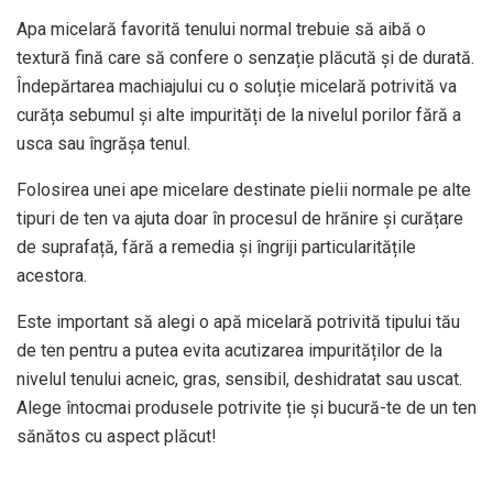
Apa micelară favorită tenului normal trebuie să aibă o
textură fină care să confere o senzație plăcută și de durată.
Îndepărtarea machiajului cu o soluție micelară potrivită va
curăța sebumul și alte impurități de la nivelul porilor fără a
usca sau îngrășa tenul.
Folosirea unei ape micelare destinate pielii normale pe alte
tipuri de ten va ajuta doar în procesul de hrănire și curățare
de suprafață, fără a remedia și îngriji particularitățile
acestora.
Este important să alegi o apă micelară potrivită tipului tău
de ten pentru a putea evita acutizarea impurităților de la
nivelul tenului acneic, gras, sensibil, deshidratat sau uscat.
Alege întocmai produsele potrivite ție și bucură-te de un ten
sănătos cu aspect plăcut!