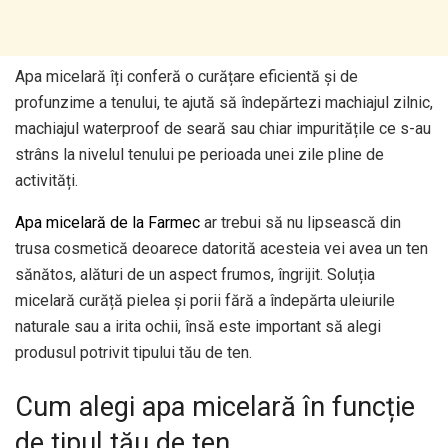
Apa micelară îți conferă o curățare eficientă și de
profunzime a tenului, te ajută să îndepărtezi machiajul zilnic,
machiajul waterproof de seară sau chiar impuritățile ce s-au
strâns la nivelul tenului pe perioada unei zile pline de
activități.
Apa micelară de la Farmec
ar trebui să nu lipsească din
trusa cosmetică deoarece datorită acesteia vei avea un ten
sănătos, alături de un aspect frumos, îngrijit. Soluția
micelară curăță pielea și porii fără a îndepărta uleiurile
naturale sau a irita ochii, însă este important să alegi
produsul potrivit tipului tău de ten.
Cum alegi apa micelară în funcție
de tipul tău de ten