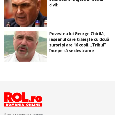
civil:
Povestea lui George Chirilă,
ieșeanul care trăiește cu două
surori și are 16 copii. „Tribul”
începe să se destrame
© 2026 Femina.ro |
Contact