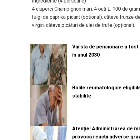
Ingrediente (4 persoane)
4 ciuperci Champignon mari, 4 ouă L, 100 de gra
fulgi de paprika picant (optional), câteva frunze de
virgin, câteva picături de ulei de trufe (opțional).
Vârsta de pensionare a fost m
în anul 2030
Bolile reumatologice eligibi
stabilite
Atenție! Administrarea de 
provoca reacții adverse gra