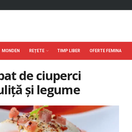
MONDEN
REȚETE
TIMP LIBER
OFERTE FEMINA
pat de ciuperci
liță și legume