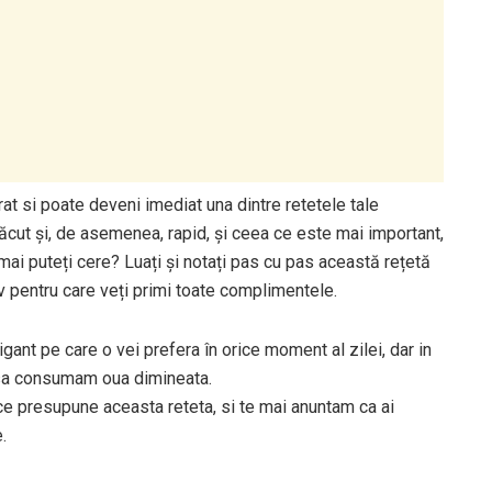
t si poate deveni imediat una dintre retetele tale
ăcut și, de asemenea, rapid, și ceea ce este mai important,
mai puteți cere? Luați și notați pas cu pas această rețetă
tiv pentru care veți primi toate complimentele.
ant pe care o vei prefera în orice moment al zilei, dar in
 sa consumam oua dimineata.
ce presupune aceasta reteta, si te mai anuntam ca ai
.