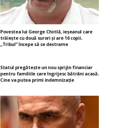
Povestea lui George Chirilă, ieșeanul care
trăiește cu două surori și are 16 copii.
„Tribul” începe să se destrame
Statul pregătește un nou sprijin financiar
pentru familiile care îngrijesc bătrâni acasă.
Cine va putea primi indemnizație