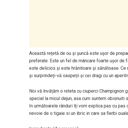
Această rețetă de ou și șuncă este ușor de prepara
preferate. Este un fel de mâncare foarte ușor de f
este delicios și este hrănitoare și sănătoase. Ce 
și surprindeți-vă oaspeții și cei dragi cu un aperi
Noi vă învățăm o reteta cu ciuperci Champignon gig
special la micul dejun, asa cum suntem obisnuiti
In următoarele rânduri îți vom explica pas cu pas 
nevoie de o tigaie si un ibric in care sa fierbi ouale